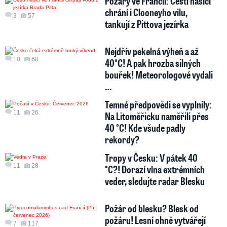
Požáry ve Francii: Čeští hasiči
chrání i Clooneyho vilu,
3
57
tankují z Pittova jezírka
Nejdřív pekelná výheň a až
10
60
40°C! A pak hrozba silných
bouřek! Meteorologové vydali
…
Temné předpovědi se vyplnily:
11
26
Na Litoměřicku naměřili přes
40 °C! Kde všude padly
rekordy?
Tropy v Česku: V pátek 40
11
28
°C?! Dorazí vlna extrémních
veder, sledujte radar Blesku
Požár od blesku? Blesk od
požáru! Lesní ohně vytvářejí
7
117