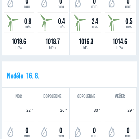
0
0
0
0
mm
mm
mm
mm
0.9
0.4
2.4
0.5
m/s
m/s
m/s
m/s
1019.6
1018.7
1016.3
1014.6
hPa
hPa
hPa
hPa
Neděle 16. 8.
NOC
DOPOLEDNE
ODPOLEDNE
VEČER
22 °
26 °
33 °
29 °
0
0
0
0
mm
mm
mm
mm