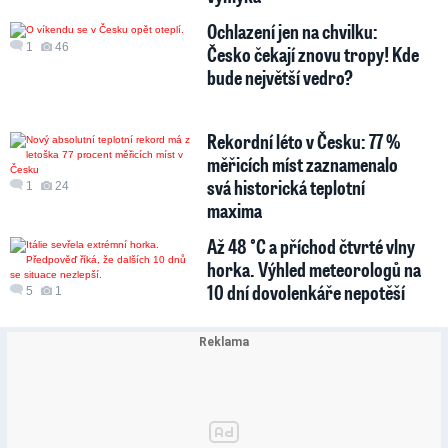
Ochlazení jen na chvilku:
1
46
Česko čekají znovu tropy! Kde
bude největší vedro?
Rekordní léto v Česku: 77 %
měřicích míst zaznamenalo
svá historická teplotní
1
24
maxima
Až 48 °C a příchod čtvrté vlny
horka. Výhled meteorologů na
10 dní dovolenkáře nepotěší
5
1