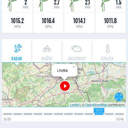
2
2.7
2.1
1.5
m/s
m/s
m/s
m/s
1015.2
1016.4
1014.1
1011.8
hPa
hPa
hPa
hPa
RADAR
SRÁŽKY
OBLAČNOST
TEPLOTA
×
Lhotka
Leaflet
| ©
OpenStreetMap
contributors
13:15
11:00
13:45