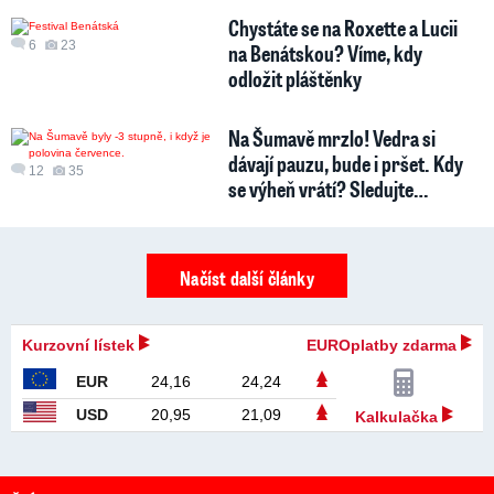
Chystáte se na Roxette a Lucii
6
23
na Benátskou? Víme, kdy
odložit pláštěnky
Na Šumavě mrzlo! Vedra si
dávají pauzu, bude i pršet. Kdy
12
35
se výheň vrátí? Sledujte…
Načíst další články
Kurzovní lístek
EUROplatby zdarma
EUR
24,16
24,24
USD
20,95
21,09
Kalkulačka