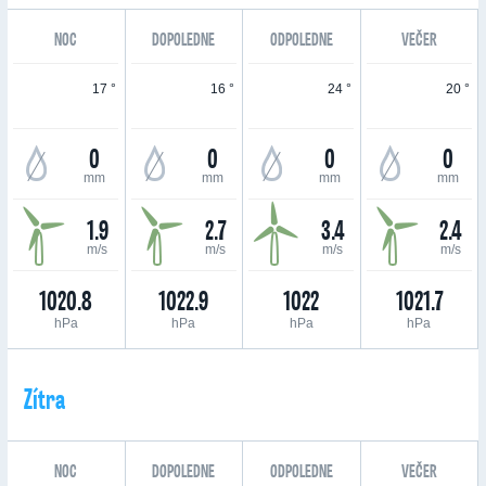
NOC
DOPOLEDNE
ODPOLEDNE
VEČER
17 °
16 °
24 °
20 °
0
0
0
0
mm
mm
mm
mm
1.9
2.7
3.4
2.4
m/s
m/s
m/s
m/s
1020.8
1022.9
1022
1021.7
hPa
hPa
hPa
hPa
Zítra
NOC
DOPOLEDNE
ODPOLEDNE
VEČER