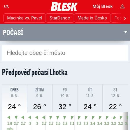
Můj Blesk
Macinka vs. Pavel
StarDance
Made in Česko
Festiva
POČASÍ
Předpověď počasí
Lhotka
DNES
ZÍTRA
PO
ÚT
ST
8. 8.
9. 8.
10. 8.
11. 8.
12. 8.
24 °
26 °
32 °
24 °
22 °
1.9
2.7
2.7
3
3
2.7
2.7
2.5
2.8
3.1
3.2
3.3
3.4
3.4
3.3
3.3
3.2
3.
m/s