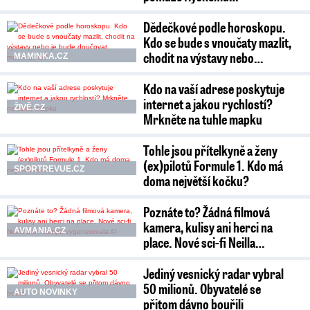
Dědečkové podle horoskopu.
Kdo se bude s vnoučaty mazlit,
chodit na výstavy nebo…
MAMINKA.CZ
Kdo na vaší adrese poskytuje
internet a jakou rychlostí?
ŽIVĚ.CZ
Mrkněte na tuhle mapku
Tohle jsou přítelkyně a ženy
(ex)pilotů Formule 1. Kdo má
SPORTREVUE.CZ
doma největší kočku?
Poznáte to? Žádná filmová
kamera, kulisy ani herci na
AVMANIA.CZ
place. Nové sci-fi Neilla…
Jediný vesnický radar vybral
50 milionů. Obyvatelé se
AUTO NOVINKY
přitom dávno bouřili