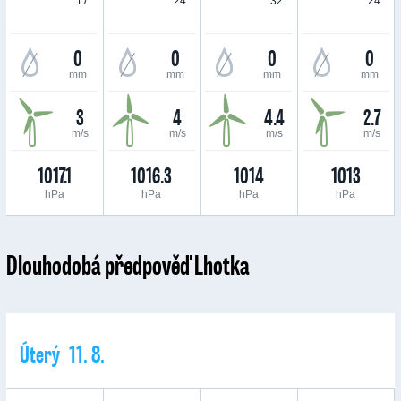
17 °
24 °
32 °
24 °
0
0
0
0
mm
mm
mm
mm
3
4
4.4
2.7
m/s
m/s
m/s
m/s
1017.1
1016.3
1014
1013
hPa
hPa
hPa
hPa
Dlouhodobá předpověď Lhotka
Úterý 11. 8.