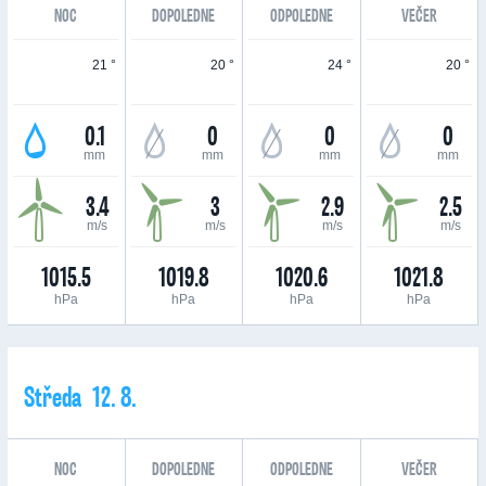
NOC
DOPOLEDNE
ODPOLEDNE
VEČER
21 °
20 °
24 °
20 °
0.1
0
0
0
mm
mm
mm
mm
3.4
3
2.9
2.5
m/s
m/s
m/s
m/s
1015.5
1019.8
1020.6
1021.8
hPa
hPa
hPa
hPa
Středa 12. 8.
NOC
DOPOLEDNE
ODPOLEDNE
VEČER