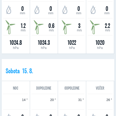
0
0
0
0
mm
mm
mm
mm
1.2
0.6
3
2.2
m/s
m/s
m/s
m/s
1024.8
1024.3
1022
1020
hPa
hPa
hPa
hPa
Sobota 15. 8.
NOC
DOPOLEDNE
ODPOLEDNE
VEČER
14 °
20 °
31 °
26 °