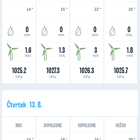
14 °
15 °
22 °
20 °
0
0
0
0
mm
mm
mm
mm
1.6
1.3
3
1.8
m/s
m/s
m/s
m/s
1025.2
1027.3
1026.3
1025.7
hPa
hPa
hPa
hPa
Čtvrtek 13. 8.
NOC
DOPOLEDNE
ODPOLEDNE
VEČER
14 °
16 °
24 °
20 °