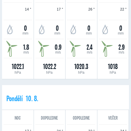
14 °
17 °
26 °
22 °
0
0
0
0
mm
mm
mm
mm
1.8
0.9
2.4
2.9
m/s
m/s
m/s
m/s
1022.1
1022.2
1020.3
1018
hPa
hPa
hPa
hPa
Pondělí 10. 8.
NOC
DOPOLEDNE
ODPOLEDNE
VEČER