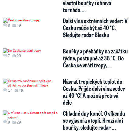
vlastní bouřky i ohnivá
tornáda.…
Další vlna extrémních veder: V
8
49
Česku může být až 40 °C.
Sledujte radar Blesku
Bouřky a přeháňky na začátku
7
29
týdne, postupně až 38 °C. Do
Česka se vrátí tropy,…
Návrat tropických teplot do
Česka: Přijde další vlna veder
17
49
až 40 °C! A možná přetrvá
déle
Chladné dny končí: O víkendu
se vyjasní a oteplí. Hrozí ale i
9
29
bouřky, sledujte radar …