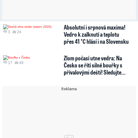
Absolutní i srpnová maxima!
3
24
Vedro k zalknutí a teplotu
přes 41 °C hlásí i na Slovensku
Zlom počasí utne vedra: Na
17
49
Česko se řítí silné bouřky s
přívalovými dešti! Sledujte…