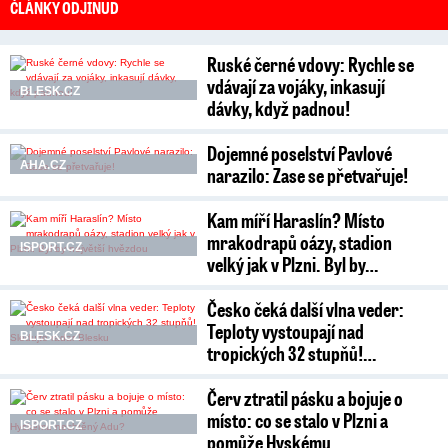
ČLÁNKY ODJINUD
Ruské černé vdovy: Rychle se
vdávají za vojáky, inkasují
BLESK.CZ
dávky, když padnou!
Dojemné poselství Pavlové
AHA.CZ
narazilo: Zase se přetvařuje!
Kam míří Haraslín? Místo
mrakodrapů oázy, stadion
ISPORT.CZ
velký jak v Plzni. Byl by…
Česko čeká další vlna veder:
Teploty vystoupají nad
BLESK.CZ
tropických 32 stupňů!…
Červ ztratil pásku a bojuje o
místo: co se stalo v Plzni a
ISPORT.CZ
pomůže Hyskému…