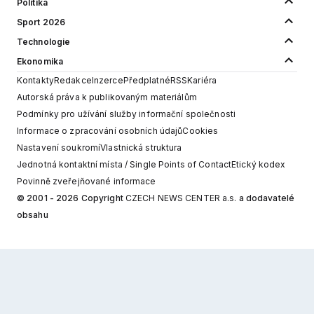
Politika
Sport 2026
Technologie
Ekonomika
Kontakty
Redakce
Inzerce
Předplatné
RSS
Kariéra
Autorská práva k publikovaným materiálům
Podmínky pro užívání služby informační společnosti
Informace o zpracování osobních údajů
Cookies
Nastavení soukromí
Vlastnická struktura
Jednotná kontaktní místa / Single Points of Contact
Etický kodex
Povinně zveřejňované informace
© 2001 - 2026 Copyright
CZECH NEWS CENTER a.s.
a dodavatelé
obsahu