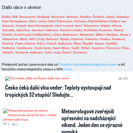
Další obce v okrese
Baška,
Bílá,
Bocanovice,
Brušperk,
Bruzovice,
Bukovec,
Bystřice,
Čeladná,
Dobrá,
Dobratice,
Dolní Domaslavice,
Dolní Lomná,
Dolní Tošanovice,
Fryčovice,
Frýdek-Místek,
Frýdlant nad
Ostravicí,
Hnojník,
Horní Domaslavice,
Horní Lomná,
Horní Tošanovice,
Hrádek,
Hrčava,
Hukvaldy,
Jablunkov,
Janovice,
Kaňovice,
Komorní Lhotka,
Košařiska,
Kozlovice,
Krásná,
Krmelín,
Kunčice pod Ondřejníkem,
Lučina,
Malenovice,
Metylovice,
Milíkov,
Morávka,
Mosty u
Jablunkova,
Návsí,
Nižní Lhoty,
Nošovice,
Nýdek,
Ostravice,
Palkovice,
Paskov,
Pazderna,
Písečná,
Písek,
Pražmo,
Pržno,
Pstruží,
Raškovice,
Řeka,
Řepiště,
Ropice,
Sedliště,
Smilovice,
Soběšovice,
Staré Hamry,
Staré Město,
Staříč,
Střítež,
Sviadnov,
Třanovice,
Třinec,
Vělopolí,
Vendryně,
Vojkovice,
Vyšní Lhoty,
Žabeň,
Žermanice
Předpověď počasí zpracovává data od
Českého hydrometeorologického ústavu
a též
Norského meteorologického ústavu a NRK
Yr.no
.
40
Česko čeká další vlna veder: Teploty vystoupají nad
tropických 32 stupňů! Sledujte…
Meteorologové zveřejnili
upřesnění na nadcházející
víkend. Jeden den se výrazně
3
1
vymyká