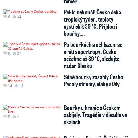
téměř…
Peklo nekončí! Česko čeká
6
34
tropický týden, teploty
vystřelí k 39 °C. Přijdou i
bouřky,…
Po bouřkách a ochlazení se
vrátí supertropy: Česko
9
37
sežehne až 39 °C, sledujte
radar Blesku
Silné bouřky zasáhly Česko!
Padaly stromy, vlaky stály
14
16
Bouřky u hranic s Českem
zabíjely. Tragédie v divadle ve
5
4
skalách