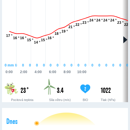
24 °
24 °
24 °
24 °
23 °
23 °
22 °
22 
21 °
19 °
18 °
17 °
16 °
16 °
16 °
15 °
15 °
14 °
0
mm
0
0
0
0
0
0
0
0
0
0
0
0
0
0
0
0
0
0:00
2:00
4:00
6:00
8:00
10:00
23 °
3.4
1022
2
Pocitová teplota
Síla větru (m/s)
BIO
Tlak (hPa)
Dnes