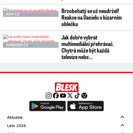
Brzobohatý se už neudržel!
AHA.CZ
Reakce na Danielu v bizarním
oblečku
Jak dobře vybrat
multimediální přehrávač.
AVMANIA.CZ
Chytrá může být každá
televize nebo…
Aktuálně
Léto 2026