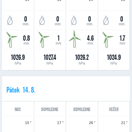
0
0
0
0
mm
mm
mm
mm
0.8
1
4.6
1.7
m/s
m/s
m/s
m/s
1026.9
1027.4
1026.2
1024.9
hPa
hPa
hPa
hPa
Pátek 14. 8.
NOC
DOPOLEDNE
ODPOLEDNE
VEČER
15 °
17 °
26 °
21 °