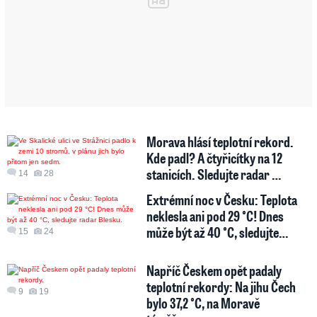
Morava hlásí teplotní rekord.
Kde padl? A čtyřicítky na 12
stanicích. Sledujte radar …
14
28
Extrémní noc v Česku: Teplota
neklesla ani pod 29 °C! Dnes
může být až 40 °C, sledujte…
15
24
Napříč Českem opět padaly
teplotní rekordy: Na jihu Čech
9
19
bylo 37,2 °C, na Moravě