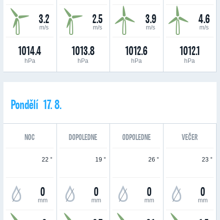
3.2
2.5
3.9
4.6
m/s
m/s
m/s
m/s
1014.4
1013.8
1012.6
1012.1
hPa
hPa
hPa
hPa
Pondělí 17. 8.
NOC
DOPOLEDNE
ODPOLEDNE
VEČER
22 °
19 °
26 °
23 °
0
0
0
0
mm
mm
mm
mm