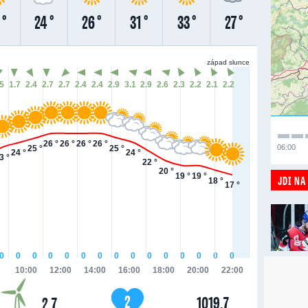
 °
24 °
26 °
31 °
33 °
27 °
západ slunce
.5
1.7
2.4
2.7
2.7
2.4
2.4
2.9
3.1
2.9
2.6
2.3
2.2
2.1
2.2
26 °
26 °
26 °
26 °
06:00
25 °
25 °
24 °
24 °
3 °
22 °
20 °
19 °
19 °
JDI NA
18 °
17 °
0
0
0
0
0
0
0
0
0
0
0
0
0
0
0
10:00
12:00
14:00
16:00
18:00
20:00
22:00
2
1019.7
2.7