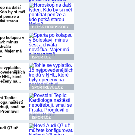
op na další
 Kdo by si měl
at peníze a
tká starou
BLESK HOROSKOPY
 po kolapsu v
avi: minus
chvála
a. Majer má
u…
ISPORT.CZ
e vyplatilo.
povedenějších
v NHL, které
pečeny na…
SPORTREVUE.CZ
í Teplic:
loga naštěstí
ebuji, smál se
 Promluvil
ISPORT.CZ
udi Q7 už
e