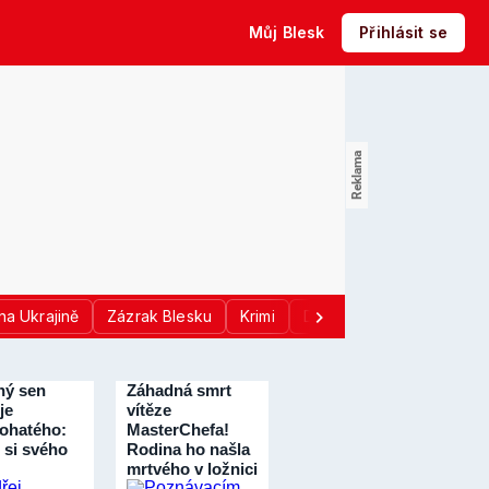
Můj Blesk
Přihlásit se
na Ukrajině
Zázrak Blesku
Krimi
Donald Trump
Sport
ný sen
Záhadná smrt
je
vítěze
ohatého:
MasterChefa!
 si svého
Rodina ho našla
mrtvého v ložnici