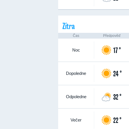
Zítra
Čas
Předpověď
17 °
Noc
24 °
Dopoledne
32 °
Odpoledne
22 °
Večer