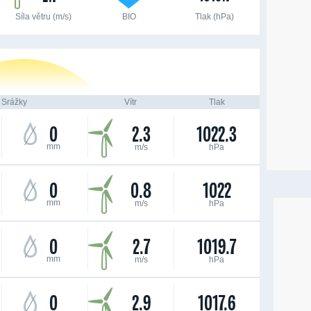
Síla větru (m/s)
BIO
Tlak (hPa)
Srážky
Vítr
Tlak
0
2.3
1022.3
mm
m/s
hPa
0
0.8
1022
mm
m/s
hPa
0
2.7
1019.7
mm
m/s
hPa
0
2.9
1017.6