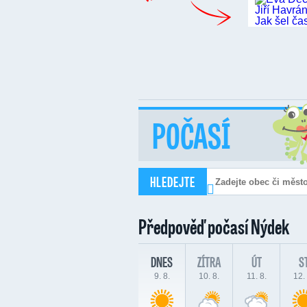
POČASÍ
HLEDEJTE
Předpověď počasí
Nýdek
DNES
ZÍTRA
ÚT
S
9. 8.
10. 8.
11. 8.
12. 