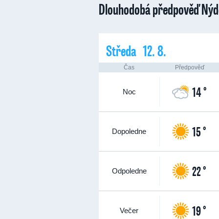
Dlouhodobá předpověď Nýd
Středa 12. 8.
Čas
Předpověď
14 °
Noc
15 °
Dopoledne
22 °
Odpoledne
19 °
Večer