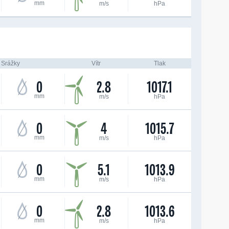
mm
m/s
hPa
Srážky
Vítr
Tlak
0
2.8
1017.1
mm
m/s
hPa
0
4
1015.7
mm
m/s
hPa
0
5.1
1013.9
mm
m/s
hPa
0
2.8
1013.6
mm
m/s
hPa