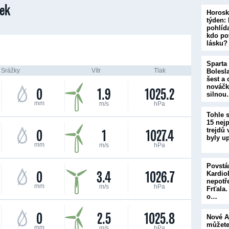
ek
Horosk
týden:
pohlíd
kdo po
lásku?
Sparta
Srážky
Vítr
Tlak
Bolesl
šest a 
nováčk
0
1.9
1025.2
silno
mm
m/s
hPa
Tohle s
15 nej
0
1
1027.4
trejdů 
byly u
mm
m/s
hPa
Povstán
0
3.4
1026.7
Kardio
nepotř
mm
m/s
hPa
Frťala.
o…
0
2.5
1025.8
Nové A
můžet
mm
m/s
hPa