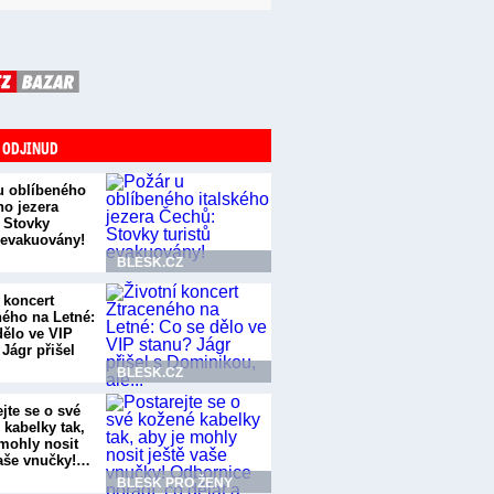
 ODJINUD
u oblíbeného
ho jezera
 Stovky
ů evakuovány!
BLESK.CZ
 koncert
ného na Letné:
dělo ve VIP
Jágr přišel
BLESK.CZ
jte se o své
 kabelky tak,
 mohly nosit
vaše vnučky!…
BLESK PRO ŽENY