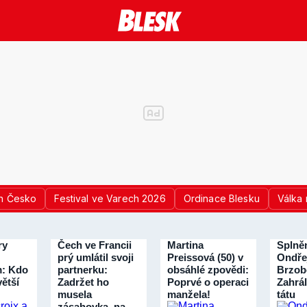
n Česko
Festival ve Varech 2026
Ordinace Blesku
Válka 
ry
Čech ve Francii
Martina
Splně
prý umlátil svoji
Preissová (50) v
Ondře
: Kdo
partnerku:
obsáhlé zpovědi:
Brzob
větší
Zadržet ho
Poprvé o operaci
Zahrál
musela
manžela!
tátu
zásahovka, na