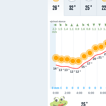
26 °
32 °
25 °
22
východ slunce
2.3
1.5
1.4
1.1
0.9
1.6
0.8
1.1
1.3
1
m/s
2
21 °
20 °
17 °
15 °
14 °
13 °
13 °
12 °
12 °
0
mm
0
0
0
0
0
0
0
0
0:00
2:00
4:00
6:00
8:00
25 °