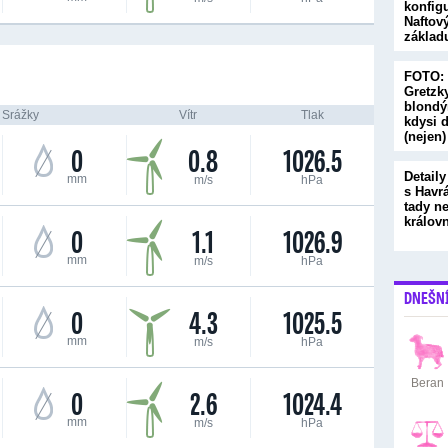
konfig
Naftov
základ
přihod
FOTO: 
Gretzk
blondý
Srážky
Vítr
Tlak
kdysi d
(nejen)
0
0.8
1026.5
Detaily
mm
m/s
hPa
s Havr
tady ne
králov
0
1.1
1026.9
mm
m/s
hPa
DNEŠN
0
4.3
1025.5
mm
m/s
hPa
Beran
0
2.6
1024.4
mm
m/s
hPa