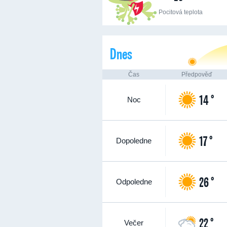
Pocitová teplota
Dnes
Čas
Předpověď
14 °
Noc
17 °
Dopoledne
26 °
Odpoledne
22 °
Večer