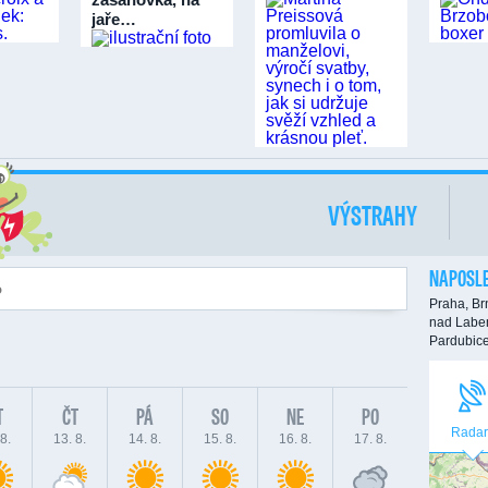
jaře…
VÝSTRAHY
NAPOSLE
Praha,
Br
nad Labe
Pardubic
T
ČT
PÁ
SO
NE
PO
Radar
8.
13. 8.
14. 8.
15. 8.
16. 8.
17. 8.