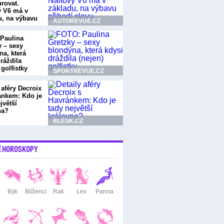
urovat.
ý V6 má v
u, na výbavu
AUTOREVUE.CZ
í…
Paulina
y – sexy
na, která
ráždila
 golfistky
SPORTREVUE.CZ
 aféry Decroix
ánkem: Kdo je
jvětší
na?
BLESK.CZ
Í HOROSKOPY
Býk
Blíženci
Rak
Lev
Panna