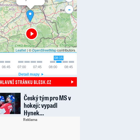
-
Leaflet
| ©
OpenStreetMap
contributors
08:15
06:45
07:00
07:45
08:00
08:45
Detail mapy
 HLAVNÍ STRÁNKU BLESK.CZ
Český tým pro MS v
hokeji: vypadl
Hynek…