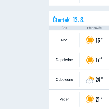
Čtvrtek 13. 8.
Čas
Předpověď
15 °
Noc
17 °
Dopoledne
24 °
Odpoledne
21 °
Večer