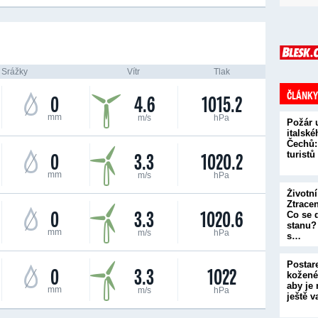
Srážky
Vítr
Tlak
ČLÁNKY
0
4.6
1015.2
mm
m/s
hPa
Požár 
italské
Čechů:
0
3.3
1020.2
turist
mm
m/s
hPa
Životní
Ztrace
0
3.3
1020.6
Co se 
stanu? 
mm
m/s
hPa
s…
Postare
0
3.3
1022
kožené
aby je
mm
m/s
hPa
ještě 