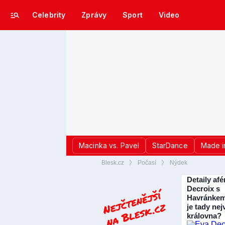
Celebrity
Zprávy
Sport
Video
Macinka vs. Pavel
StarDance
Made i
Blesk.cz
Počasí
Nýdek
Detaily afé
Decroix s
Havránkem
je tady nej
královna?