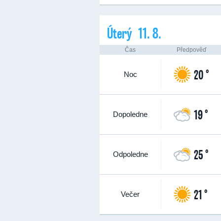
Úterý 11. 8.
Čas
Předpověď
20 °
Noc
19 °
Dopoledne
25 °
Odpoledne
21 °
Večer