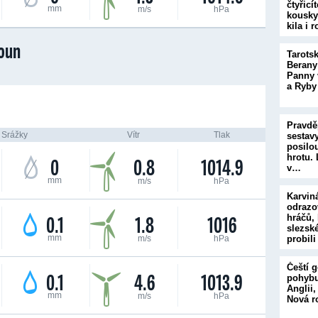
čtyřicí
mm
m/s
hPa
kousky
kila i 
oun
Tarots
Berany
Panny 
a Ryby
Pravd
Srážky
Vítr
Tlak
sestavy
posilou
hrotu. 
0
0.8
1014.9
v…
mm
m/s
hPa
Karvin
odrazo
0.1
1.8
1016
hráčů, 
slezsk
mm
m/s
hPa
probil
Čeští 
0.1
4.6
1013.9
pohybu
Anglii,
mm
m/s
hPa
Nová r