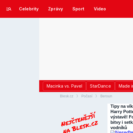
Celebrity
Zprávy
Sport
Video
Macinka vs. Pavel
StarDance
Made i
Blesk.cz
Počasí
Beroun
Tipy na ví
Harry Pott
výstavě! Fo
bitvy i set
vodníků