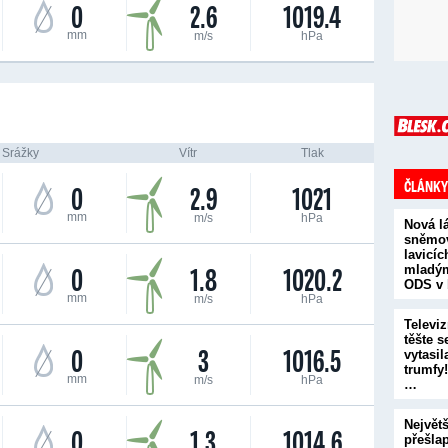
0
2.6
1019.4
mm
m/s
hPa
Srážky
Vítr
Tlak
ČLÁNKY
0
2.9
1021
mm
m/s
hPa
Nová l
sněmo
lavicíc
0
1.8
1020.2
mladým
ODS v
mm
m/s
hPa
Televiz
těšte s
0
3
1016.5
vytasi
trumfy!
mm
m/s
hPa
…
Největ
0
1.3
1014.6
přešla