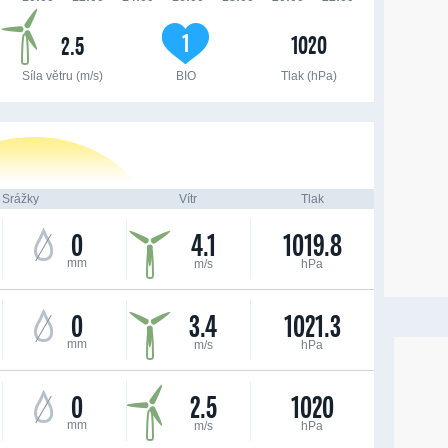
1
1020
2.5
Síla větru (m/s)
BIO
Tlak (hPa)
Srážky
Vítr
Tlak
0
4.1
1019.8
mm
m/s
hPa
0
3.4
1021.3
mm
m/s
hPa
0
2.5
1020
mm
m/s
hPa