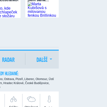
RADAR
DALŠÍ
DY HLEDANÉ:
no,
Ostrava,
Plzeň,
Liberec,
Olomouc,
Ústí
m,
Hradec Králové,
České Budějovice,
e