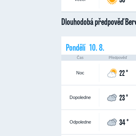
Dlouhodobá předpověď Ber
Pondělí 10. 8.
Čas
Předpověď
22 °
Noc
23 °
Dopoledne
34 °
Odpoledne