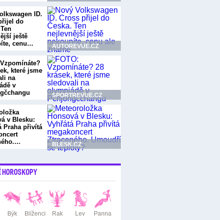
olkswagen ID.
řijel do
 Ten
ější ještě
íte, cenu…
AUTOREVUE.CZ
 Vzpomínáte?
ek, které jsme
li na
ádě v
ngčchangu
SPORTREVUE.CZ
oložka
á v Blesku:
 Praha přivítá
ncert
ného.…
BLESK.CZ
Í HOROSKOPY
Býk
Blíženci
Rak
Lev
Panna