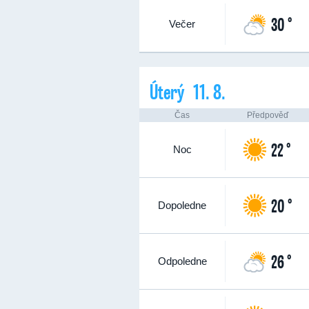
30 °
Večer
Úterý 11. 8.
Čas
Předpověď
22 °
Noc
20 °
Dopoledne
26 °
Odpoledne