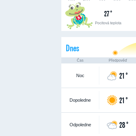
27 °
Pocitová teplota
Dnes
Čas
Předpověď
21 °
Noc
21 °
Dopoledne
28 °
Odpoledne