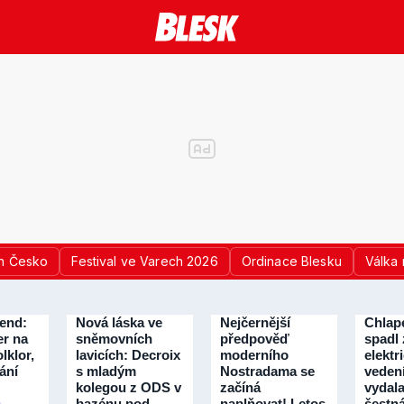
n Česko
Festival ve Varech 2026
Ordinace Blesku
Válka 
kend:
Nová láska ve
Nejčernější
Chlap
er na
sněmovních
předpověď
spadl 
lklor,
lavicích: Decroix
moderního
elektr
kání
s mladým
Nostradama se
veden
kolegou z ODS v
začíná
vydal
bazénu pod
naplňovat! Letos
šestná