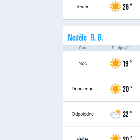
26 °
Večer
Neděle 9. 8.
Čas
Předpověď
19 °
Noc
20 °
Dopoledne
32 °
Odpoledne
30 °
Večer