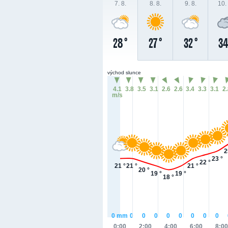
7. 8.
8. 8.
9. 8.
10. 
28 °
27 °
32 °
34
východ slunce
4.1
3.8
3.5
3.1
2.6
2.6
3.4
3.3
3.1
2
m/s
2
23 °
22 °
21 °
21 °
21 °
20 °
19 °
19 °
18 °
0
mm
0
0
0
0
0
0
0
0
0:00
2:00
4:00
6:00
8:00