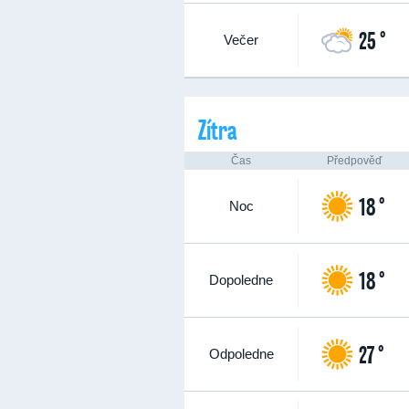
25 °
Večer
Zítra
Čas
Předpověď
18 °
Noc
18 °
Dopoledne
27 °
Odpoledne