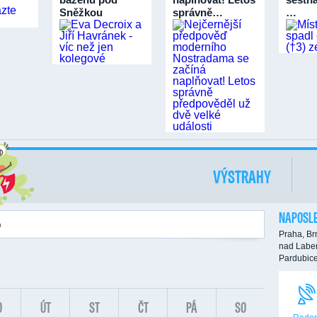
Sněžkou
správně…
…
VÝSTRAHY
NAPOSLE
Praha,
Br
nad Labe
Pardubic
O
ÚT
ST
ČT
PÁ
SO