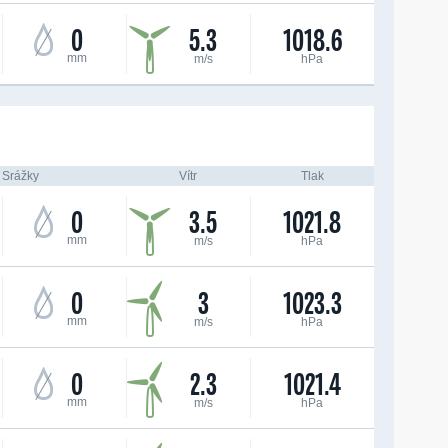
0
5.3
1018.6
mm
m/s
hPa
Srážky
Vítr
Tlak
0
3.5
1021.8
mm
m/s
hPa
0
3
1023.3
mm
m/s
hPa
0
2.3
1021.4
mm
m/s
hPa