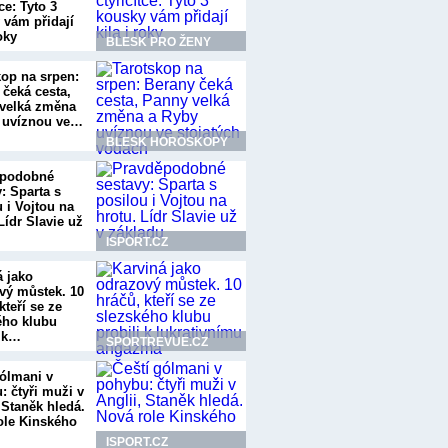
tce: Tyto 3
 vám přidají
roky
BLESK PRO ŽENY
kop na srpen:
 čeká cesta,
velká změna
 uvíznou ve…
BLESK HOROSKOPY
ěpodobné
: Sparta s
 i Vojtou na
Lídr Slavie už
ISPORT.CZ
á jako
vý můstek. 10
kteří se ze
ého klubu
i k…
SPORTREVUE.CZ
gólmani v
: čtyři muži v
 Staněk hledá.
ole Kinského
ISPORT.CZ