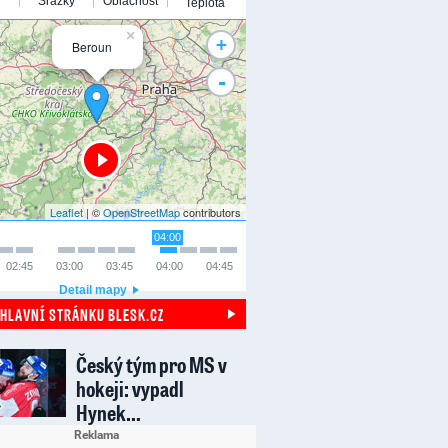
Srážky
Oblačnost
Teplota
×
+
Beroun
-
Leaflet
| ©
OpenStreetMap
contributors
04:00
02:45
03:00
03:45
04:00
04:45
Detail mapy
 HLAVNÍ STRÁNKU BLESK.CZ
Český tým pro MS v
hokeji: vypadl
Hynek…