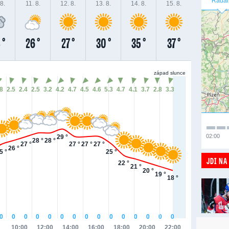
Radar
8.
11. 8.
12. 8.
13. 8.
14. 8.
15. 8.
 °
26 °
27 °
30 °
35 °
37 °
západ slunce
.8
2.5
2.4
2.5
3.2
4.2
4.7
4.5
4.6
5.3
4.7
4.1
3.7
2.8
3.3
02:00
29 °
28 °
28 °
27 °
27 °
27 °
27 °
26 °
5 °
25 °
JDI NA
22 °
21 °
20 °
19 °
18 °
0
0
0
0
0
0
0
0
0
0
0
0
0
0
0
10:00
12:00
14:00
16:00
18:00
20:00
22:00