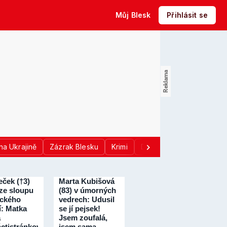
Můj Blesk
Přihlásit se
na Ukrajině
Zázrak Blesku
Krimi
Donald Trump
Sport
eček (†3)
Marta Kubišová
ze sloupu
(83) v úmorných
ického
vedrech: Udusil
í: Matka
se jí pejsek!
a
Jsem zoufalá,
ctistránkové
jsem sama…