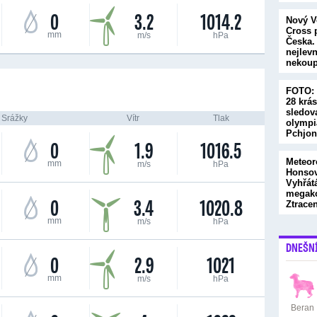
0
3.2
1014.2
Nový V
Cross p
mm
m/s
hPa
Česka.
nejlevn
nekoup
FOTO:
28 krás
sledova
Srážky
Vítr
Tlak
olympi
Pchjo
0
1.9
1016.5
Meteor
mm
m/s
hPa
Honsov
Vyhřátá
megako
0
3.4
1020.8
Ztrace
mm
m/s
hPa
DNEŠN
0
2.9
1021
mm
m/s
hPa
Beran