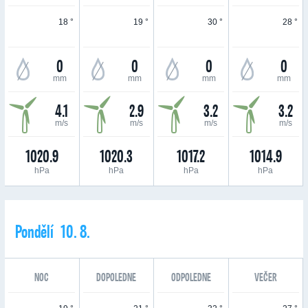
18 °
19 °
30 °
28 °
0
0
0
0
mm
mm
mm
mm
4.1
2.9
3.2
3.2
m/s
m/s
m/s
m/s
1020.9
1020.3
1017.2
1014.9
hPa
hPa
hPa
hPa
Pondělí 10. 8.
NOC
DOPOLEDNE
ODPOLEDNE
VEČER