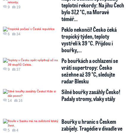
teplotní rekordy: Na jihu Čech
9
19
bylo 37,2 °C, na Moravě
téměř…
Peklo nekončí! Česko čeká
6
34
tropický týden, teploty
vystřelí k 39 °C. Přijdou i
bouřky,…
Po bouřkách a ochlazení se
vrátí supertropy: Česko
9
37
sežehne až 39 °C, sledujte
radar Blesku
Silné bouřky zasáhly Česko!
Padaly stromy, vlaky stály
14
16
Bouřky u hranic s Českem
zabíjely. Tragédie v divadle ve
5
4