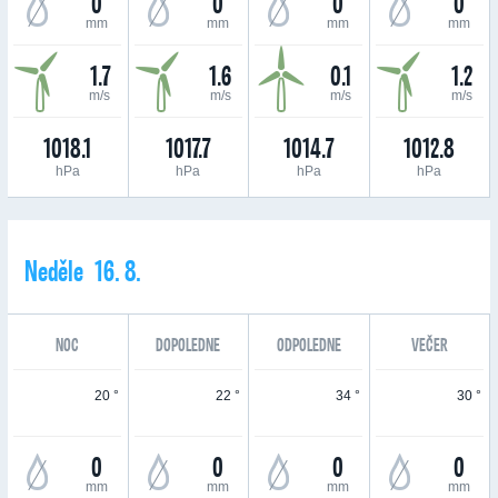
0
0
0
0
mm
mm
mm
mm
1.7
1.6
0.1
1.2
m/s
m/s
m/s
m/s
1018.1
1017.7
1014.7
1012.8
hPa
hPa
hPa
hPa
Neděle 16. 8.
NOC
DOPOLEDNE
ODPOLEDNE
VEČER
20 °
22 °
34 °
30 °
0
0
0
0
mm
mm
mm
mm