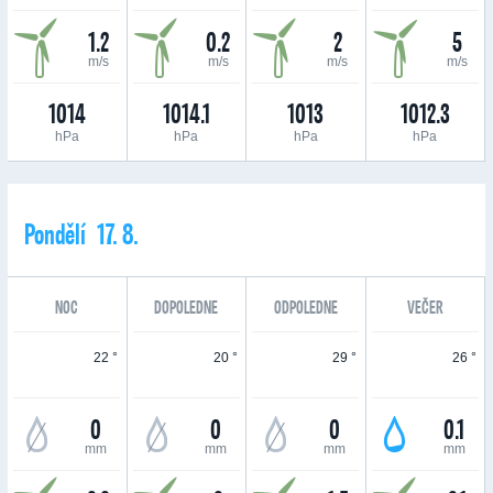
1.2
0.2
2
5
m/s
m/s
m/s
m/s
1014
1014.1
1013
1012.3
hPa
hPa
hPa
hPa
Pondělí 17. 8.
NOC
DOPOLEDNE
ODPOLEDNE
VEČER
22 °
20 °
29 °
26 °
0
0
0
0.1
mm
mm
mm
mm