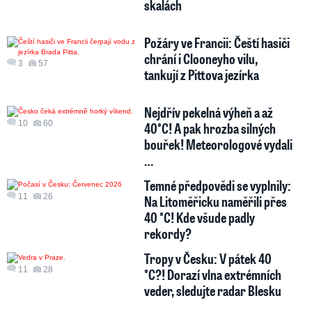
skalách
Požáry ve Francii: Čeští hasiči
chrání i Clooneyho vilu,
3
57
tankují z Pittova jezírka
Nejdřív pekelná výheň a až
10
60
40°C! A pak hrozba silných
bouřek! Meteorologové vydali
…
Temné předpovědi se vyplnily:
11
26
Na Litoměřicku naměřili přes
40 °C! Kde všude padly
rekordy?
Tropy v Česku: V pátek 40
11
28
°C?! Dorazí vlna extrémních
veder, sledujte radar Blesku