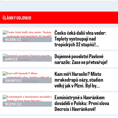
ČLÁNKY ODJINUD
Česko čeká další vlna veder:
Teploty vystoupají nad
BLESK.CZ
tropických 32 stupňů!…
Dojemné poselství Pavlové
AHA.CZ
narazilo: Zase se přetvařuje!
Kam míří Haraslín? Místo
mrakodrapů oázy, stadion
ISPORT.CZ
velký jak v Plzni. Byl by…
Exministryně s Havránkem
dováděli v Polsku: První slova
BLESK.CZ
Decroix i Havránkové!