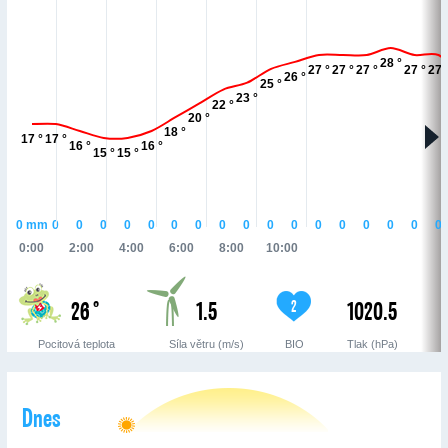
28 °
27 °
27 °
27 °
27 °
27 
26 °
25 °
23 °
22 °
20 °
18 °
17 °
17 °
16 °
16 °
15 °
15 °
0
mm
0
0
0
0
0
0
0
0
0
0
0
0
0
0
0
0
0
0:00
2:00
4:00
6:00
8:00
10:00
26 °
1.5
1020.5
2
Pocitová teplota
Síla větru (m/s)
BIO
Tlak (hPa)
Dnes