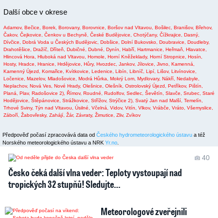
Další obce v okrese
Adamov,
Bečice,
Borek,
Borovany,
Borovnice,
Boršov nad Vltavou,
Bošilec,
Branišov,
Břehov,
Čakov,
Čejkovice,
Čenkov u Bechyně,
České Budějovice,
Chotýčany,
Čížkrajice,
Dasný,
Dívčice,
Dobrá Voda u Českých Budějovic,
Dobšice,
Dolní Bukovsko,
Doubravice,
Doudleby,
Drahotěšice,
Dražíč,
Dříteň,
Dubičné,
Dubné,
Dynín,
Habří,
Hartmanice,
Heřmaň,
Hlavatce,
Hlincová Hora,
Hluboká nad Vltavou,
Homole,
Horní Kněžeklady,
Horní Stropnice,
Hosín,
Hosty,
Hradce,
Hranice,
Hrdějovice,
Hůry,
Hvozdec,
Jankov,
Jílovice,
Jivno,
Kamenná,
Kamenný Újezd,
Komařice,
Kvítkovice,
Ledenice,
Libín,
Libníč,
Lipí,
Lišov,
Litvínovice,
Ločenice,
Mazelov,
Mladošovice,
Modrá Hůrka,
Mokrý Lom,
Mydlovary,
Nákří,
Nedabyle,
Neplachov,
Nová Ves,
Nové Hrady,
Olešnice,
Olešník,
Ostrolovský Újezd,
Petříkov,
Pištín,
Planá,
Plav,
Radošovice 2),
Římov,
Roudné,
Rudolfov,
Sedlec,
Ševětín,
Slavče,
Srubec,
Staré
Hodějovice,
Štěpánovice,
Strážkovice,
Střížov,
Strýčice 2),
Svatý Jan nad Malší,
Temelín,
Trhové Sviny,
Týn nad Vltavou,
Úsilné,
Včelná,
Vidov,
Vitín,
Vlkov,
Vrábče,
Vráto,
Všemyslice,
Záboří,
Žabovřesky,
Zahájí,
Žár,
Závraty,
Žimutice,
Zliv,
Zvíkov
Předpověď počasí zpracovává data od
Českého hydrometeorologického ústavu
a též
Norského meteorologického ústavu a NRK
Yr.no
.
40
Česko čeká další vlna veder: Teploty vystoupají nad
tropických 32 stupňů! Sledujte…
Meteorologové zveřejnili