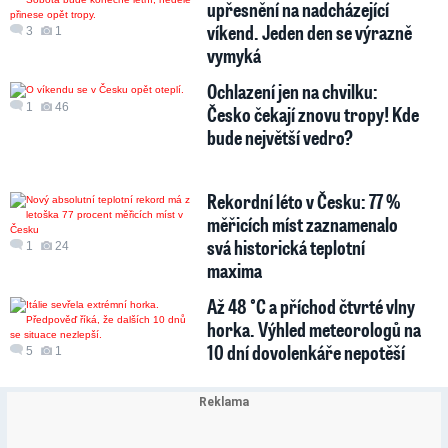
upřesnění na nadcházející
víkend. Jeden den se výrazně
3
1
vymyká
Ochlazení jen na chvilku:
1
46
Česko čekají znovu tropy! Kde
bude největší vedro?
Rekordní léto v Česku: 77 %
měřicích míst zaznamenalo
svá historická teplotní
1
24
maxima
Až 48 °C a příchod čtvrté vlny
horka. Výhled meteorologů na
10 dní dovolenkáře nepotěší
5
1