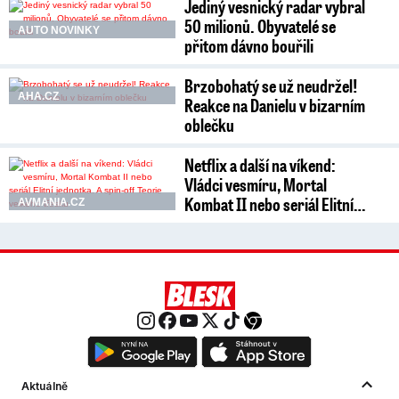
Jediný vesnický radar vybral
50 milionů. Obyvatelé se
AUTO NOVINKY
přitom dávno bouřili
Brzobohatý se už neudržel!
AHA.CZ
Reakce na Danielu v bizarním
oblečku
Netflix a další na víkend:
Vládci vesmíru, Mortal
Kombat II nebo seriál Elitní…
AVMANIA.CZ
Aktuálně