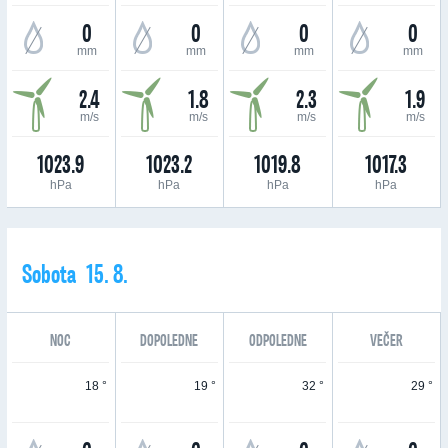
0
0
0
0
mm
mm
mm
mm
2.4
1.8
2.3
1.9
m/s
m/s
m/s
m/s
1023.9
1023.2
1019.8
1017.3
hPa
hPa
hPa
hPa
Sobota 15. 8.
NOC
DOPOLEDNE
ODPOLEDNE
VEČER
18 °
19 °
32 °
29 °