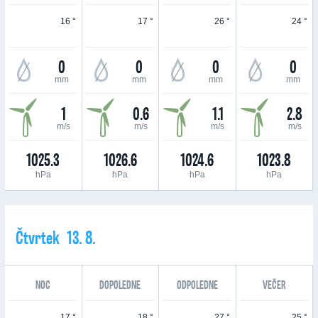
16 °
17 °
26 °
24 °
0
0
0
0
mm
mm
mm
mm
1
0.6
1.1
2.8
m/s
m/s
m/s
m/s
1025.3
1026.6
1024.6
1023.8
hPa
hPa
hPa
hPa
Čtvrtek 13. 8.
NOC
DOPOLEDNE
ODPOLEDNE
VEČER
17 °
18 °
27 °
25 °