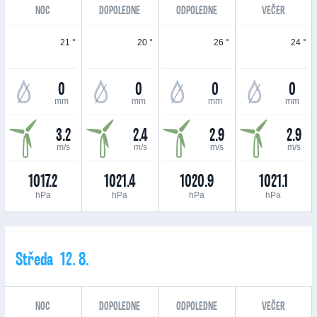
NOC
DOPOLEDNE
ODPOLEDNE
VEČER
21 °
20 °
26 °
24 °
0
0
0
0
mm
mm
mm
mm
3.2
2.4
2.9
2.9
m/s
m/s
m/s
m/s
1017.2
1021.4
1020.9
1021.1
hPa
hPa
hPa
hPa
Středa 12. 8.
NOC
DOPOLEDNE
ODPOLEDNE
VEČER