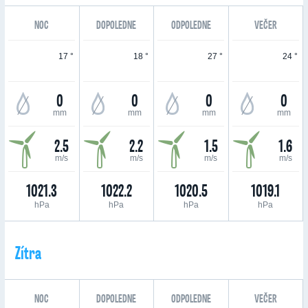
NOC
DOPOLEDNE
ODPOLEDNE
VEČER
17 °
18 °
27 °
24 °
0
0
0
0
mm
mm
mm
mm
2.5
2.2
1.5
1.6
m/s
m/s
m/s
m/s
1021.3
1022.2
1020.5
1019.1
hPa
hPa
hPa
hPa
Zítra
NOC
DOPOLEDNE
ODPOLEDNE
VEČER