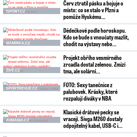
Červ ztratil pásku a bojuje o
místo: co se stalo v Plzni a
ISPORT.CZ
pomůže Hyskému…
Dědečkové podle horoskopu.
Kdo se bude s vnoučaty mazlit,
chodit na výstavy nebo…
MAMINKA.CZ
Projekt obřího vesmírného
zrcadla dostal zelenou. Zmizí
tma, ale solární…
ŽIVĚ.CZ
FOTO: Sexy tanečnice z
SPORTREVUE.CZ
palubovek. Krásky, které
rozpalují diváky v NBA
Klasické drátové pecky se
vracejí. Sivga M260 dostaly
AVMANIA.CZ
odpojitelný kabel, USB-C i…