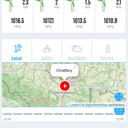
2.3
2
1.5
2.1
m/s
m/s
m/s
m/s
1016.5
1017.1
1013.5
1010.9
hPa
hPa
hPa
hPa
RADAR
SRÁŽKY
OBLAČNOST
TEPLOTA
×
Chrášťany
Leaflet
| ©
OpenStreetMap
contributors
12:45
10:00
12:45