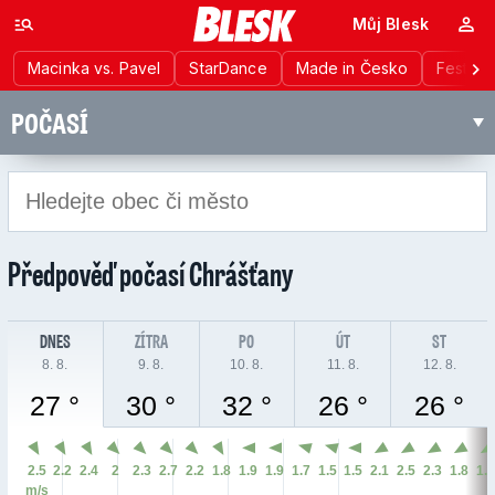
Můj Blesk
Macinka vs. Pavel
StarDance
Made in Česko
Festiva
POČASÍ
Předpověď počasí
Chrášťany
DNES
ZÍTRA
PO
ÚT
ST
8. 8.
9. 8.
10. 8.
11. 8.
12. 8.
27 °
30 °
32 °
26 °
26 °
2.5
2.2
2.4
2
2.3
2.7
2.2
1.8
1.9
1.9
1.7
1.5
1.5
2.1
2.5
2.3
1.8
1.
m/s