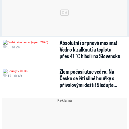
Absolutní i srpnová maxima!
3
24
Vedro k zalknutí a teplotu
přes 41 °C hlásí i na Slovensku
Zlom počasí utne vedra: Na
17
49
Česko se řítí silné bouřky s
přívalovými dešti! Sledujte…