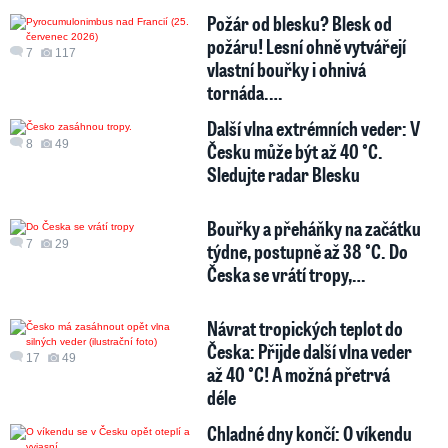
Požár od blesku? Blesk od
požáru! Lesní ohně vytvářejí
7
117
vlastní bouřky i ohnivá
tornáda.…
Další vlna extrémních veder: V
8
49
Česku může být až 40 °C.
Sledujte radar Blesku
Bouřky a přeháňky na začátku
7
29
týdne, postupně až 38 °C. Do
Česka se vrátí tropy,…
Návrat tropických teplot do
Česka: Přijde další vlna veder
17
49
až 40 °C! A možná přetrvá
déle
Chladné dny končí: O víkendu