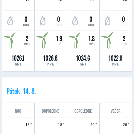
0
0
0
0
mm
mm
mm
mm
2
1.9
1.8
2
m/s
m/s
m/s
m/s
1026.1
1026.8
1024.6
1022.9
hPa
hPa
hPa
hPa
Pátek 14. 8.
NOC
DOPOLEDNE
ODPOLEDNE
VEČER
18 °
18 °
29 °
26 °