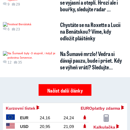
se vyjasní a oteplí. Hrozí ale i
9
29
bouřky, sledujte radar …
Chystáte se na Roxette a Lucii
6
23
na Benátskou? Víme, kdy
odložit pláštěnky
Na Šumavě mrzlo! Vedra si
dávají pauzu, bude i pršet. Kdy
12
35
se výheň vrátí? Sledujte…
Načíst další články
Kurzovní lístek
EUROplatby zdarma
EUR
24,16
24,24
USD
20,95
21,09
Kalkulačka