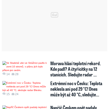
Morava hlásí teplotní rekord.
Kde padl? A čtyřicítky na 12
stanicích. Sledujte radar …
14
28
Extrémní noc v Česku: Teplota
neklesla ani pod 29 °C! Dnes
může být až 40 °C, sledujte…
15
24
Napříč Českem opět padaly