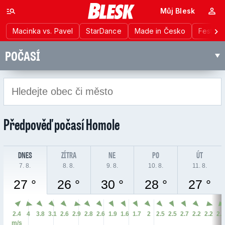
Můj Blesk
Macinka vs. Pavel
StarDance
Made in Česko
Festiva
POČASÍ
Předpověď počasí
Homole
DNES
ZÍTRA
NE
PO
ÚT
7. 8.
8. 8.
9. 8.
10. 8.
11. 8.
27 °
26 °
30 °
28 °
27 °
2.4
4
3.8
3.1
2.6
2.9
2.8
2.6
1.9
1.6
1.7
2
2.5
2.5
2.7
2.2
2.2
2.
m/s