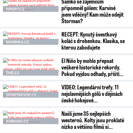
Samko se zájemcům
připomněl gólem: Karviné
ISPORT.CZ
jsem vděčný! Kam může odejít
Štorman?
RECEPT: Kynutý švestkový
koláč s drobenkou. Klasika, se
MAMINKA.CZ
kterou zabodujete
El Niño by mohlo přepsat
veškeré historické rekordy.
Pokud vyjdou odhady, příští…
ŽIVĚ.CZ
VIDEO: Legendární trefy. 11
nejslavnějších gólů v dějinách
SPORTREVUE.CZ
české hokejové…
Našli jsme 35 nejlepších
westernů. Kolty jsou proklatě
AVMANIA.CZ
nízko a většinu filmů si…