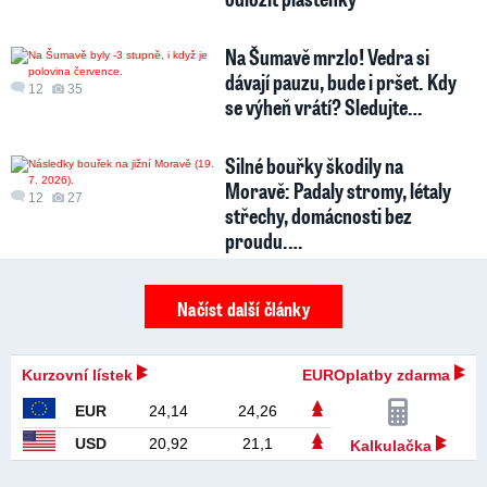
Na Šumavě mrzlo! Vedra si
dávají pauzu, bude i pršet. Kdy
12
35
se výheň vrátí? Sledujte…
Silné bouřky škodily na
Moravě: Padaly stromy, létaly
12
27
střechy, domácnosti bez
proudu.…
Načíst další články
Kurzovní lístek
EUROplatby zdarma
EUR
24,14
24,26
USD
20,92
21,1
Kalkulačka