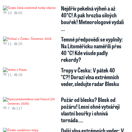
Nejdřív pekelná výheň a až
10
60
40°C! A pak hrozba silných
bouřek! Meteorologové vydali
…
Temné předpovědi se vyplnily:
11
26
Na Litoměřicku naměřili přes
40 °C! Kde všude padly
rekordy?
Tropy v Česku: V pátek 40
11
28
°C?! Dorazí vlna extrémních
veder, sledujte radar Blesku
Požár od blesku? Blesk od
požáru! Lesní ohně vytvářejí
7
117
vlastní bouřky i ohnivá
tornáda.…
Další vlna extrémních veder: V