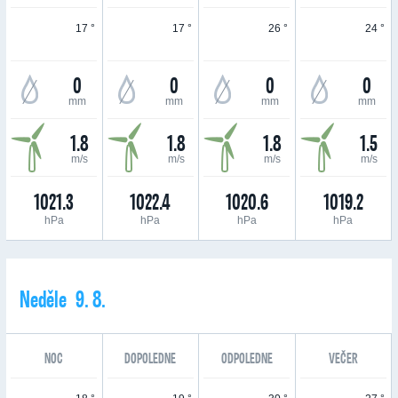
17 °
17 °
26 °
24 °
0
0
0
0
mm
mm
mm
mm
1.8
1.8
1.8
1.5
m/s
m/s
m/s
m/s
1021.3
1022.4
1020.6
1019.2
hPa
hPa
hPa
hPa
Neděle 9. 8.
NOC
DOPOLEDNE
ODPOLEDNE
VEČER