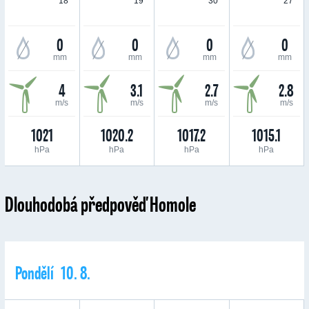
18 °
19 °
30 °
27 °
0
0
0
0
mm
mm
mm
mm
4
3.1
2.7
2.8
m/s
m/s
m/s
m/s
1021
1020.2
1017.2
1015.1
hPa
hPa
hPa
hPa
Dlouhodobá předpověď Homole
Pondělí 10. 8.