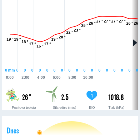
27 °
27 °
27 °
27 °
26 °
26 °
26 
25 °
23 °
22 °
20 °
19 °
19 °
19 °
18 °
17 °
17 °
16 °
0
mm
0
0
0
0
0
0
0
0
0
0
0
0
0
0
0
0
0
0:00
2:00
4:00
6:00
8:00
10:00
26 °
2.5
1018.8
1
Pocitová teplota
Síla větru (m/s)
BIO
Tlak (hPa)
Dnes