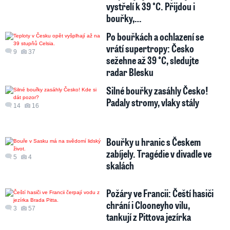
vystřelí k 39 °C. Přijdou i
bouřky,…
Po bouřkách a ochlazení se
vrátí supertropy: Česko
9
37
sežehne až 39 °C, sledujte
radar Blesku
Silné bouřky zasáhly Česko!
Padaly stromy, vlaky stály
14
16
Bouřky u hranic s Českem
zabíjely. Tragédie v divadle ve
5
4
skalách
Požáry ve Francii: Čeští hasiči
chrání i Clooneyho vilu,
3
57
tankují z Pittova jezírka