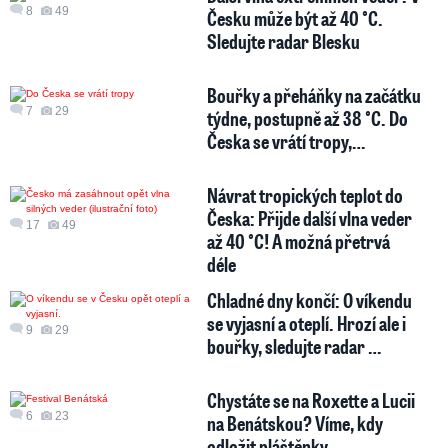
8
49
Česku může být až 40 °C.
Sledujte radar Blesku
Bouřky a přeháňky na začátku
7
29
týdne, postupně až 38 °C. Do
Česka se vrátí tropy,…
Návrat tropických teplot do
Česka: Přijde další vlna veder
17
49
až 40 °C! A možná přetrvá
déle
Chladné dny končí: O víkendu
se vyjasní a oteplí. Hrozí ale i
9
29
bouřky, sledujte radar …
Chystáte se na Roxette a Lucii
6
23
na Benátskou? Víme, kdy
odložit pláštěnky