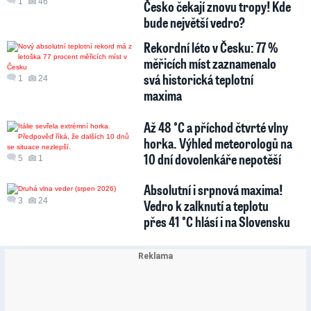
1
46
Česko čekají znovu tropy! Kde
bude největší vedro?
Rekordní léto v Česku: 77 %
měřicích míst zaznamenalo
svá historická teplotní
1
24
maxima
Až 48 °C a příchod čtvrté vlny
horka. Výhled meteorologů na
10 dní dovolenkáře nepotěší
5
1
Absolutní i srpnová maxima!
3
24
Vedro k zalknutí a teplotu
přes 41 °C hlásí i na Slovensku