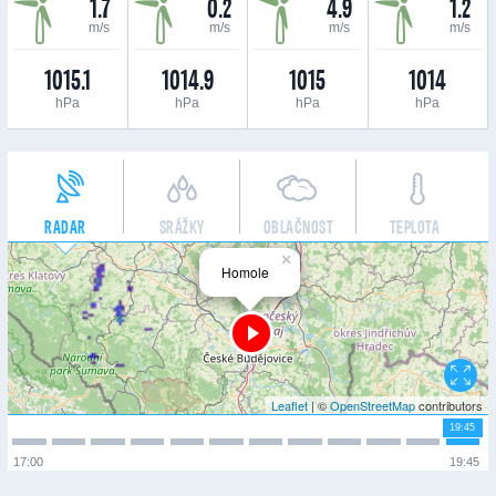
1.7
0.2
4.9
1.2
m/s
m/s
m/s
m/s
1015.1
1014.9
1015
1014
hPa
hPa
hPa
hPa
RADAR
SRÁŽKY
OBLAČNOST
TEPLOTA
×
Homole
Leaflet
| ©
OpenStreetMap
contributors
19:45
17:00
19:45