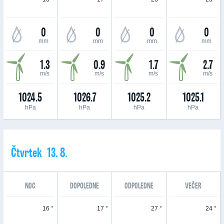
0
0
0
0
mm
mm
mm
mm
1.3
0.9
1.7
2.7
m/s
m/s
m/s
m/s
1024.5
1026.7
1025.2
1025.1
hPa
hPa
hPa
hPa
Čtvrtek 13. 8.
NOC
DOPOLEDNE
ODPOLEDNE
VEČER
16 °
17 °
27 °
24 °