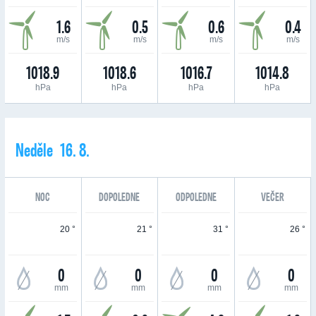
1.6
0.5
0.6
0.4
m/s
m/s
m/s
m/s
1018.9
1018.6
1016.7
1014.8
hPa
hPa
hPa
hPa
Neděle 16. 8.
NOC
DOPOLEDNE
ODPOLEDNE
VEČER
20 °
21 °
31 °
26 °
0
0
0
0
mm
mm
mm
mm