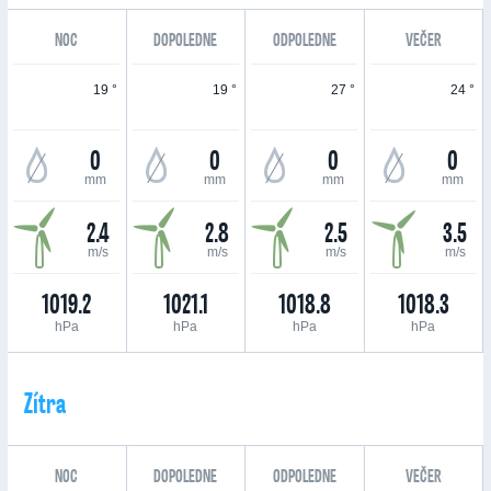
NOC
DOPOLEDNE
ODPOLEDNE
VEČER
19 °
19 °
27 °
24 °
0
0
0
0
mm
mm
mm
mm
2.4
2.8
2.5
3.5
m/s
m/s
m/s
m/s
1019.2
1021.1
1018.8
1018.3
hPa
hPa
hPa
hPa
Zítra
NOC
DOPOLEDNE
ODPOLEDNE
VEČER