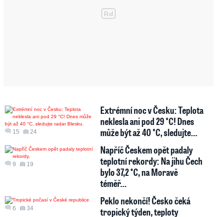
Extrémní noc v Česku: Teplota
neklesla ani pod 29 °C! Dnes
může být až 40 °C, sledujte…
15
24
Napříč Českem opět padaly
teplotní rekordy: Na jihu Čech
9
19
bylo 37,2 °C, na Moravě
téměř…
Peklo nekončí! Česko čeká
6
34
tropický týden, teploty