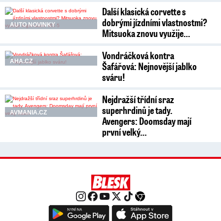
Další klasická corvette s
dobrými jízdními vlastnostmi?
AUTO NOVINKY
Mitsuoka znovu využije…
Vondráčková kontra
AHA.CZ
Šafářová: Nejnovější jablko
sváru!
Nejdražší třídní sraz
superhrdinů je tady.
AVMANIA.CZ
Avengers: Doomsday mají
první velký…