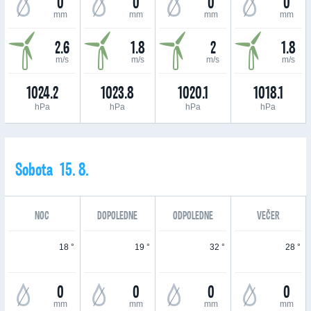
0
0
0
0
mm
mm
mm
mm
2.6
1.8
2
1.8
m/s
m/s
m/s
m/s
1024.2
1023.8
1020.1
1018.1
hPa
hPa
hPa
hPa
Sobota 15. 8.
NOC
DOPOLEDNE
ODPOLEDNE
VEČER
18 °
19 °
32 °
28 °
0
0
0
0
mm
mm
mm
mm