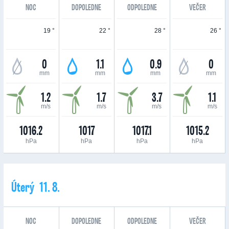
NOC
DOPOLEDNE
ODPOLEDNE
VEČER
19 °
22 °
28 °
26 °
0
1.1
0.9
0
mm
mm
mm
mm
1.2
1.7
3.7
1.1
m/s
m/s
m/s
m/s
1016.2
1017
1017.1
1015.2
hPa
hPa
hPa
hPa
Úterý 11. 8.
NOC
DOPOLEDNE
ODPOLEDNE
VEČER