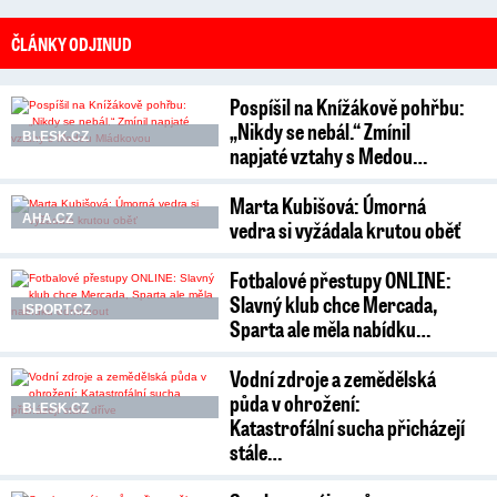
ČLÁNKY ODJINUD
Pospíšil na Knížákově pohřbu:
„Nikdy se nebál.“ Zmínil
BLESK.CZ
napjaté vztahy s Medou…
Marta Kubišová: Úmorná
AHA.CZ
vedra si vyžádala krutou oběť
Fotbalové přestupy ONLINE:
Slavný klub chce Mercada,
ISPORT.CZ
Sparta ale měla nabídku…
Vodní zdroje a zemědělská
půda v ohrožení:
BLESK.CZ
Katastrofální sucha přicházejí
stále…