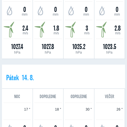
0
0
0
0
mm
mm
mm
mm
2.4
1.8
3
2.8
m/s
m/s
m/s
m/s
1027.4
1027.8
1025.2
1023.5
hPa
hPa
hPa
hPa
Pátek 14. 8.
NOC
DOPOLEDNE
ODPOLEDNE
VEČER
17 °
18 °
30 °
26 °