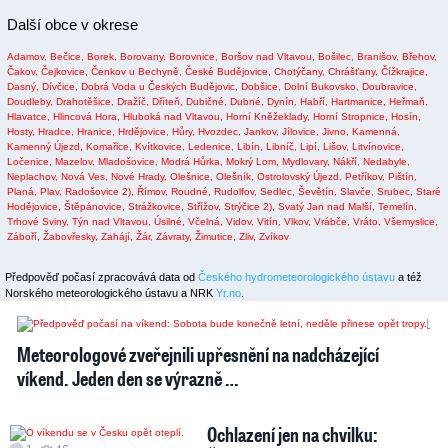
Další obce v okrese
Adamov,
Bečice,
Borek,
Borovany,
Borovnice,
Boršov nad Vltavou,
Bošilec,
Branišov,
Břehov,
Čakov,
Čejkovice,
Čenkov u Bechyně,
České Budějovice,
Chotýčany,
Chrášťany,
Čížkrajice,
Dasný,
Dívčice,
Dobrá Voda u Českých Budějovic,
Dobšice,
Dolní Bukovsko,
Doubravice,
Doudleby,
Drahotěšice,
Dražíč,
Dříteň,
Dubičné,
Dubné,
Dynín,
Habří,
Hartmanice,
Heřmaň,
Hlavatce,
Hlincová Hora,
Hluboká nad Vltavou,
Horní Kněžeklady,
Horní Stropnice,
Hosín,
Hosty,
Hradce,
Hranice,
Hrdějovice,
Hůry,
Hvozdec,
Jankov,
Jílovice,
Jivno,
Kamenná,
Kamenný Újezd,
Komařice,
Kvítkovice,
Ledenice,
Libín,
Libníč,
Lipí,
Lišov,
Litvínovice,
Ločenice,
Mazelov,
Mladošovice,
Modrá Hůrka,
Mokrý Lom,
Mydlovary,
Nákří,
Nedabyle,
Neplachov,
Nová Ves,
Nové Hrady,
Olešnice,
Olešník,
Ostrolovský Újezd,
Petříkov,
Pištín,
Planá,
Plav,
Radošovice 2),
Římov,
Roudné,
Rudolfov,
Sedlec,
Ševětín,
Slavče,
Srubec,
Staré
Hodějovice,
Štěpánovice,
Strážkovice,
Střížov,
Strýčice 2),
Svatý Jan nad Malší,
Temelín,
Trhové Sviny,
Týn nad Vltavou,
Úsilné,
Včelná,
Vidov,
Vitín,
Vlkov,
Vrábče,
Vráto,
Všemyslice,
Záboří,
Žabovřesky,
Zahájí,
Žár,
Závraty,
Žimutice,
Zliv,
Zvíkov
Předpověď počasí zpracovává data od
Českého hydrometeorologického ústavu
a též
Norského meteorologického ústavu a NRK
Yr.no
.
2
1
Meteorologové zveřejnili upřesnění na nadcházející
víkend. Jeden den se výrazně …
Ochlazení jen na chvilku: