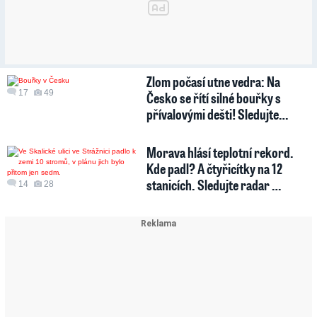
Zlom počasí utne vedra: Na
17
49
Česko se řítí silné bouřky s
přívalovými dešti! Sledujte…
Morava hlásí teplotní rekord.
Kde padl? A čtyřicítky na 12
stanicích. Sledujte radar …
14
28