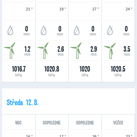
21 °
19 °
27 °
24 °
0
0
0
0
mm
mm
mm
mm
1.2
2.6
2.9
3.5
m/s
m/s
m/s
m/s
1016.7
1020.8
1020
1020.5
hPa
hPa
hPa
hPa
Středa 12. 8.
NOC
DOPOLEDNE
ODPOLEDNE
VEČER
16 °
17 °
26 °
23 °