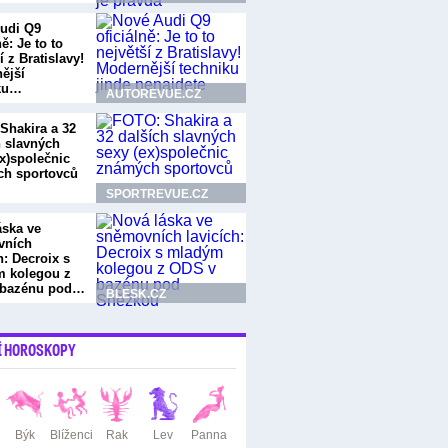
udi Q9
ně: Je to to
í z Bratislavy!
ější
ku…
AUTOREVUE.CZ
Shakira a 32
h slavných
ex)společnic
h sportovců
SPORTREVUE.CZ
áska ve
vních
h: Decroix s
 kolegou z
 bazénu pod…
BLESK.CZ
Í HOROSKOPY
Býk
Blíženci
Rak
Lev
Panna