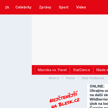
Celebrity
Zprávy
Sport
Video
Macinka vs. Pavel
StarDance
Made i
Blesk.cz
Počasí
Staré Hodějovice
ONLINE:
Ukrajina ud
na další sk
Wildberrie
útok na lo
Černém mo