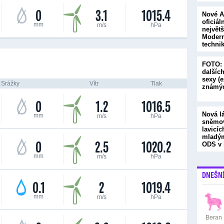
0
3.1
1015.4
Nové A
oficiál
mm
m/s
hPa
největš
Modern
techni
FOTO: 
dalšíc
sexy (
Srážky
Vítr
Tlak
známýc
0
1.2
1016.5
Nová l
mm
m/s
hPa
sněmo
lavicíc
mladým
0
2.5
1020.2
ODS v
mm
m/s
hPa
DNEŠN
0.1
2
1019.4
mm
m/s
hPa
Beran