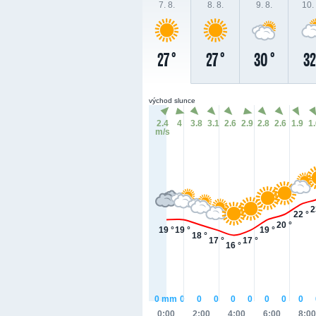
7. 8.
8. 8.
9. 8.
10. 
27 °
27 °
30 °
32
východ slunce
2.4
4
3.8
3.1
2.6
2.9
2.8
2.6
1.9
1
m/s
2
22 °
20 °
19 °
19 °
19 °
18 °
17 °
17 °
16 °
0
mm
0
0
0
0
0
0
0
0
0:00
2:00
4:00
6:00
8:00