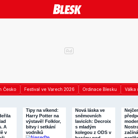
n Česko
Festival ve Varech 2026
Ordinace Blesku
Válka 
Tipy na víkend:
Nová láska ve
Nejčer
eřila
Harry Potter na
sněmovních
předp
lad
výstavě! Folklor,
lavicích: Decroix
moder
s. A
bitvy i setkání
s mladým
Nostr
dě v
vodníků
kolegou z ODS v
začín
ři
bazénu pod
naplňo