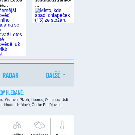
vně…
…
RADAR
DALŠÍ
DY HLEDANÉ:
no,
Ostrava,
Plzeň,
Liberec,
Olomouc,
Ústí
m,
Hradec Králové,
České Budějovice,
e