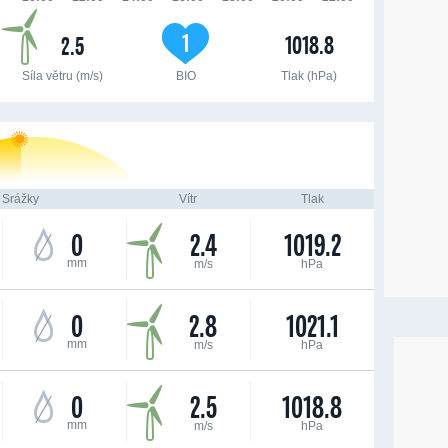
1
1018.8
2.5
Síla větru (m/s)
BIO
Tlak (hPa)
Srážky
Vítr
Tlak
0
2.4
1019.2
mm
m/s
hPa
0
2.8
1021.1
mm
m/s
hPa
0
2.5
1018.8
mm
m/s
hPa