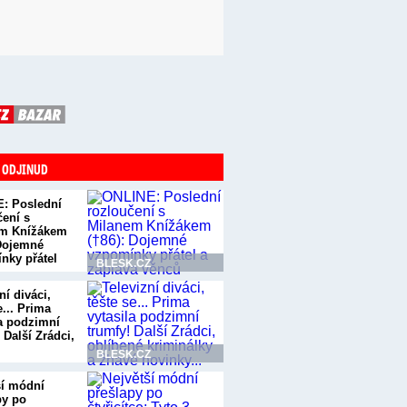
 ODJINUD
: Poslední
čení s
em Knížákem
 Dojemné
nky přátel
BLESK.CZ
ní diváci,
e... Prima
la podzimní
 Další Zrádci,
BLESK.CZ
ší módní
py po