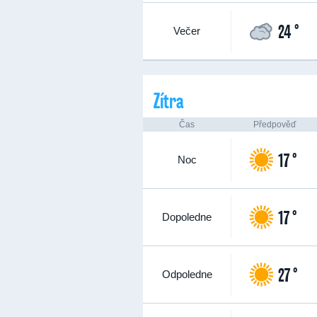
24 °
Večer
Zítra
Čas
Předpověď
17 °
Noc
17 °
Dopoledne
27 °
Odpoledne