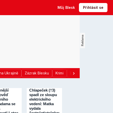
Můj Blesk
Přihlásit se
na Ukrajině
Zázrak Blesku
Krimi
Donald Trump
Sport
nější
Chlapeček (†3)
ověď
spadl ze sloupu
ního
elektrického
adama se
vedení: Matka
á
vydala
vat! Letos
šestnáctistránkové