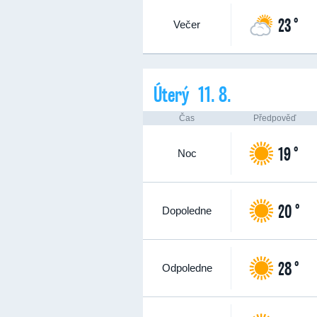
23 °
Večer
Úterý 11. 8.
Čas
Předpověď
19 °
Noc
20 °
Dopoledne
28 °
Odpoledne