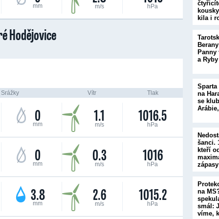
čtyřicí
mm
m/s
hPa
kousky
kila i 
é Hodějovice
Tarots
Berany
Panny 
a Ryby
Sparta
Srážky
Vítr
Tlak
na Har
se klu
Arábie,
0
1.1
1016.5
mm
m/s
hPa
Nedost
šanci.
0
0.3
1016
kteří o
maximá
mm
m/s
hPa
zápasy
Protek
3.8
2.6
1015.2
na MS?
spekul
mm
m/s
hPa
smál: J
víme, 