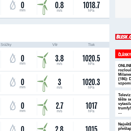
0
0.8
1018.7
mm
m/s
hPa
Srážky
Vítr
Tlak
ČLÁNKY
0
3.8
1020.5
mm
m/s
hPa
ONLINE
rozlou
Milan
0
3
1020.3
(†86):
vzpomí
mm
m/s
hPa
a…
Televiz
těšte s
0
2.7
1017
vytasi
trumfy!
mm
m/s
hPa
…
Největ
0
2.8
1015
přešla