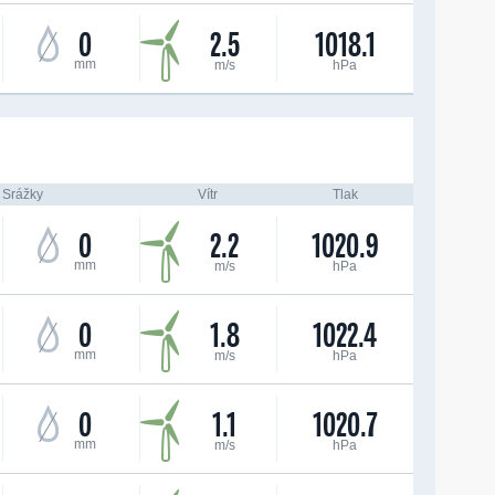
0
2.5
1018.1
mm
m/s
hPa
Srážky
Vítr
Tlak
0
2.2
1020.9
mm
m/s
hPa
0
1.8
1022.4
mm
m/s
hPa
0
1.1
1020.7
mm
m/s
hPa