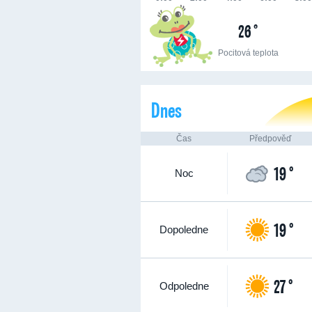
26 °
Pocitová teplota
Dnes
Čas
Předpověď
19 °
Noc
19 °
Dopoledne
27 °
Odpoledne