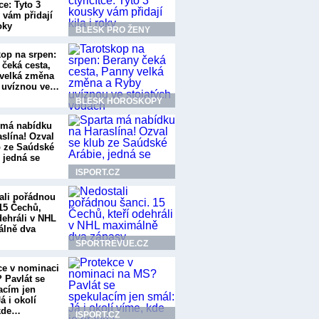
tce: Tyto 3
 vám přidají
roky
BLESK PRO ŽENY
kop na srpen:
 čeká cesta,
velká změna
 uvíznou ve…
BLESK HOROSKOPY
 má nabídku
aslína! Ozval
b ze Saúdské
 jedná se
ISPORT.CZ
ali pořádnou
 15 Čechů,
dehráli v NHL
lně dva
SPORTREVUE.CZ
ce v nominaci
 Pavlát se
acím jen
á i okolí
kde…
ISPORT.CZ