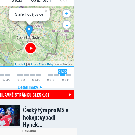
Srážky
Oblačnost
Teplota
×
+
Staré Hodějovice
-
Leaflet
| ©
OpenStreetMap
contributors
09:30
07:45
08:00
08:45
09:00
09:45
Detail mapy
 HLAVNÍ STRÁNKU BLESK.CZ
Český tým pro MS v
hokeji: vypadl
Hynek…