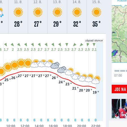
Radar
8.
11. 8.
12. 8.
13. 8.
14. 8.
15. 8.
 °
28 °
27 °
29 °
32 °
35 °
západ slunce
.6
1.7
2
2.5
2.5
2.5
2.7
2.7
2.7
2.5
3.3
2.7
2.3
2.5
2.1
07:00
27 °
27 °
27 °
27 °
27 °
26 °
26 °
25 °
24 °
3 °
23 °
JDI NA
21 °
20 °
20 °
19 °
0
0
0
0
0
0
0
0
0
0
0
0
0
0
0
10:00
12:00
14:00
16:00
18:00
20:00
22:00