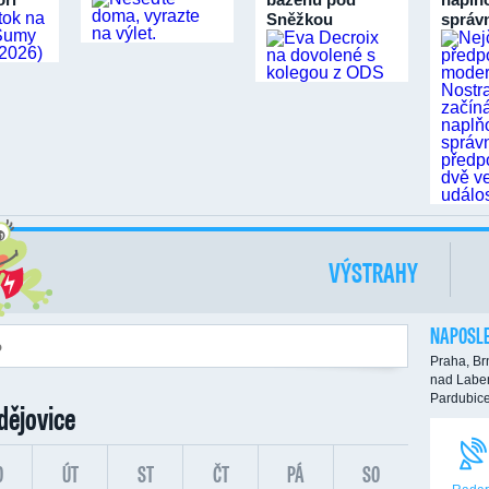
Sněžkou
sprá
VÝSTRAHY
NAPOSLE
Praha,
Br
nad Labe
Pardubic
dějovice
O
ÚT
ST
ČT
PÁ
SO