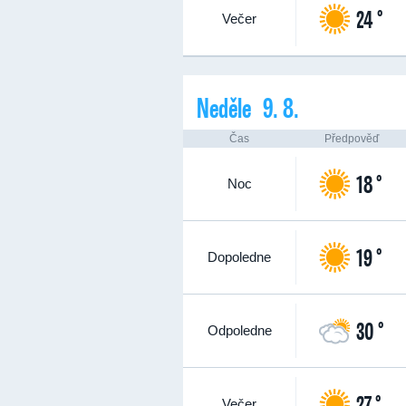
24 °
Večer
Neděle 9. 8.
Čas
Předpověď
18 °
Noc
19 °
Dopoledne
30 °
Odpoledne
27 °
Večer