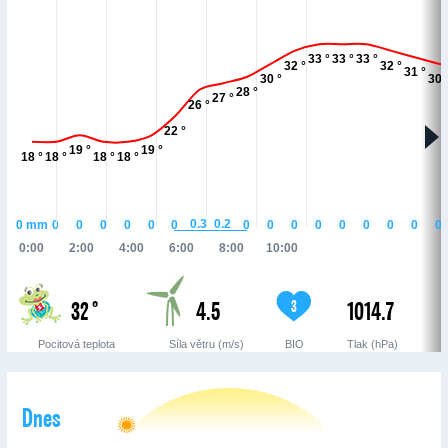
33 °
33 °
33 °
32 °
32 °
31 °
30 °
30 
28 °
27 °
26 °
22 °
19 °
19 °
18 °
18 °
18 °
18 °
0.3
0.2
0
mm
0
0
0
0
0
0
0
0
0
0
0
0
0
0
0
0:00
2:00
4:00
6:00
8:00
10:00
32 °
4.5
1014.7
3
Pocitová teplota
Síla větru (m/s)
BIO
Tlak (hPa)
Dnes