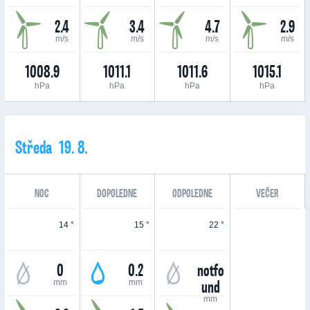
2.4
3.4
4.7
2.9
m/s
m/s
m/s
m/s
1008.9
1011.1
1011.6
1015.1
hPa
hPa
hPa
hPa
Středa 19. 8.
NOC
DOPOLEDNE
ODPOLEDNE
VEČER
14 °
15 °
22 °
0
0.2
notfo
und
mm
mm
mm