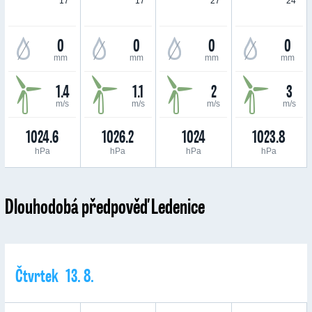
17 °
17 °
27 °
24 °
0
0
0
0
mm
mm
mm
mm
1.4
1.1
2
3
m/s
m/s
m/s
m/s
1024.6
1026.2
1024
1023.8
hPa
hPa
hPa
hPa
Dlouhodobá předpověď Ledenice
Čtvrtek 13. 8.