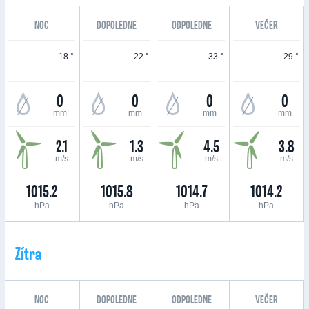
NOC
DOPOLEDNE
ODPOLEDNE
VEČER
18 °
22 °
33 °
29 °
0
0
0
0
mm
mm
mm
mm
2.1
1.3
4.5
3.8
m/s
m/s
m/s
m/s
1015.2
1015.8
1014.7
1014.2
hPa
hPa
hPa
hPa
Zítra
NOC
DOPOLEDNE
ODPOLEDNE
VEČER