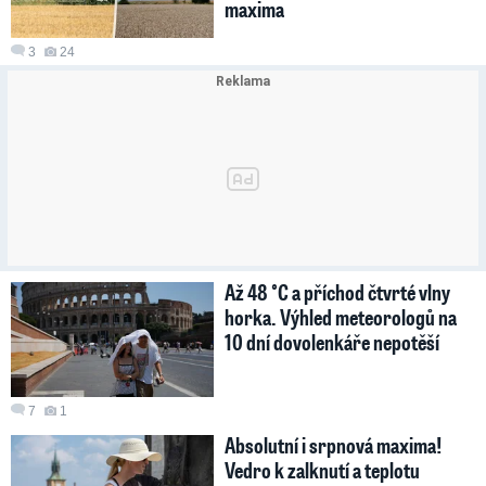
maxima
3
24
Až 48 °C a příchod čtvrté vlny
horka. Výhled meteorologů na
10 dní dovolenkáře nepotěší
7
1
Absolutní i srpnová maxima!
Vedro k zalknutí a teplotu