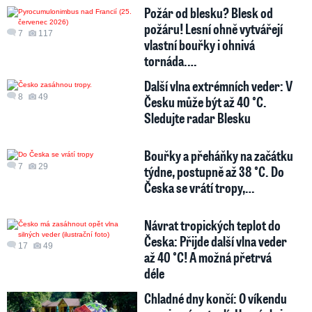
Požár od blesku? Blesk od
požáru! Lesní ohně vytvářejí
7
117
vlastní bouřky i ohnivá
tornáda.…
Další vlna extrémních veder: V
8
49
Česku může být až 40 °C.
Sledujte radar Blesku
Bouřky a přeháňky na začátku
7
29
týdne, postupně až 38 °C. Do
Česka se vrátí tropy,…
Návrat tropických teplot do
Česka: Přijde další vlna veder
17
49
až 40 °C! A možná přetrvá
déle
Chladné dny končí: O víkendu