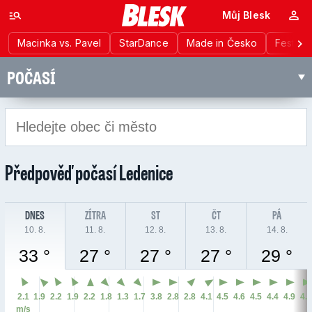
Můj Blesk
Macinka vs. Pavel
StarDance
Made in Česko
Festiva
POČASÍ
Předpověď počasí
Ledenice
DNES
ZÍTRA
ST
ČT
PÁ
10. 8.
11. 8.
12. 8.
13. 8.
14. 8.
33 °
27 °
27 °
27 °
29 °
2.1
1.9
2.2
1.9
2.2
1.8
1.3
1.7
3.8
2.8
2.8
4.1
4.5
4.6
4.5
4.4
4.9
4.
m/s