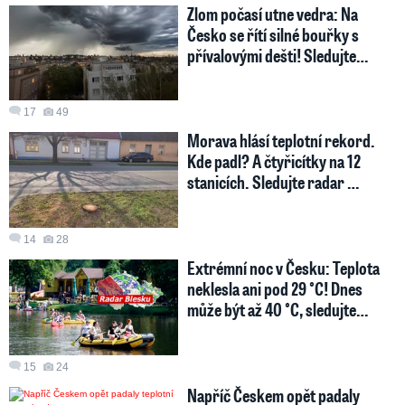
Zlom počasí utne vedra: Na
Česko se řítí silné bouřky s
přívalovými dešti! Sledujte…
17
49
Morava hlásí teplotní rekord.
Kde padl? A čtyřicítky na 12
stanicích. Sledujte radar …
14
28
Extrémní noc v Česku: Teplota
neklesla ani pod 29 °C! Dnes
může být až 40 °C, sledujte…
15
24
Napříč Českem opět padaly