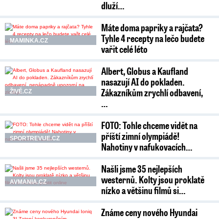
dluží…
Máte doma papriky a rajčata?
Tyhle 4 recepty na lečo budete
MAMINKA.CZ
vařit celé léto
Albert, Globus a Kaufland
nasazují AI do pokladen.
Zákazníkům zrychlí odbavení,
ŽIVĚ.CZ
…
FOTO: Tohle chceme vidět na
příští zimní olympiádě!
SPORTREVUE.CZ
Nahotiny v nafukovacích…
Našli jsme 35 nejlepších
westernů. Kolty jsou proklatě
AVMANIA.CZ
nízko a většinu filmů si…
Známe ceny nového Hyundai