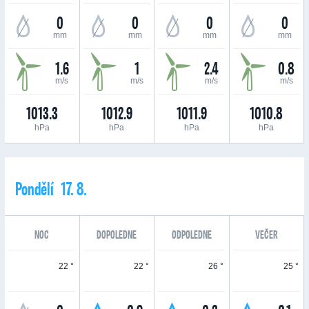
0
0
0
0
mm
mm
mm
mm
1.6
1
2.4
0.8
m/s
m/s
m/s
m/s
1013.3
1012.9
1011.9
1010.8
hPa
hPa
hPa
hPa
Pondělí 17. 8.
NOC
DOPOLEDNE
ODPOLEDNE
VEČER
22 °
22 °
26 °
25 °