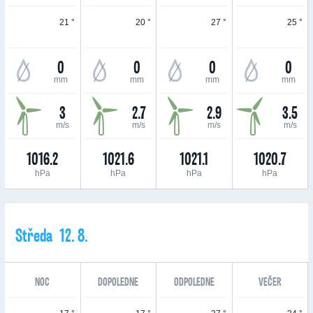
21 °
20 °
27 °
25 °
0
0
0
0
mm
mm
mm
mm
3
2.7
2.9
3.5
m/s
m/s
m/s
m/s
1016.2
1021.6
1021.1
1020.7
hPa
hPa
hPa
hPa
Středa 12. 8.
NOC
DOPOLEDNE
ODPOLEDNE
VEČER