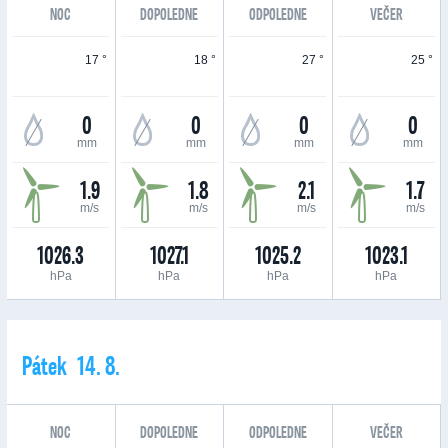
NOC
DOPOLEDNE
ODPOLEDNE
VEČER
17 °
18 °
27 °
25 °
0
0
0
0
mm
mm
mm
mm
1.9
1.8
2.1
1.7
m/s
m/s
m/s
m/s
1026.3
1027.1
1025.2
1023.1
hPa
hPa
hPa
hPa
Pátek 14. 8.
NOC
DOPOLEDNE
ODPOLEDNE
VEČER