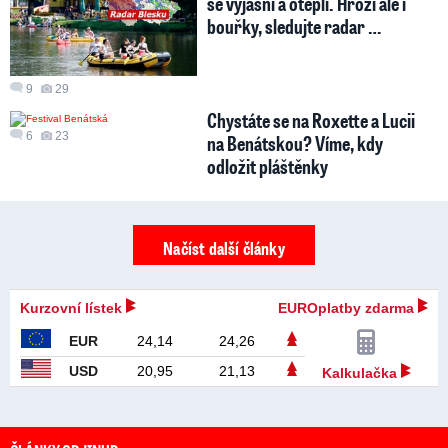
se vyjasní a oteplí. Hrozí ale i
bouřky, sledujte radar …
9
29
Chystáte se na Roxette a Lucii
6
23
na Benátskou? Víme, kdy
odložit pláštěnky
Načíst další články
Kurzovní lístek
EUROplatby zdarma
EUR
24,14
24,26
USD
20,95
21,13
Kalkulačka