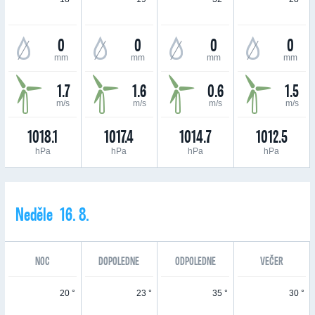
0
0
0
0
mm
mm
mm
mm
1.7
1.6
0.6
1.5
m/s
m/s
m/s
m/s
1018.1
1017.4
1014.7
1012.5
hPa
hPa
hPa
hPa
Neděle 16. 8.
NOC
DOPOLEDNE
ODPOLEDNE
VEČER
20 °
23 °
35 °
30 °