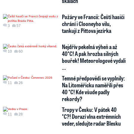
skalách
Požáry ve Francii: Čeští hasiči
chrání i Clooneyho vilu,
3
57
tankují z Pittova jezírka
Nejdřív pekelná výheň a až
10
60
40°C! A pak hrozba silných
bouřek! Meteorologové vydali
…
Temné předpovědi se vyplnily:
11
26
Na Litoměřicku naměřili přes
40 °C! Kde všude padly
rekordy?
Tropy v Česku: V pátek 40
11
28
°C?! Dorazí vlna extrémních
veder, sledujte radar Blesku