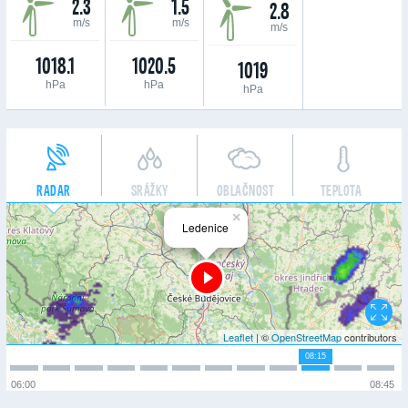
2.3
1.5
2.8
m/s
m/s
m/s
1018.1
1020.5
1019
hPa
hPa
hPa
RADAR
SRÁŽKY
OBLAČNOST
TEPLOTA
×
Ledenice
Leaflet
| ©
OpenStreetMap
contributors
08:15
06:00
08:45