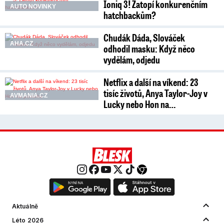
Ioniq 3! Zatopí konkurenčním
AUTO NOVINKY
hatchbackům?
Chudák Dáda, Slováček
AHA.CZ
odhodil masku: Když něco
vydělám, odjedu
Netflix a další na víkend: 23
tisíc životů, Anya Taylor-Joy v
AVMANIA.CZ
Lucky nebo Hon na…
Aktuálně
Léto 2026