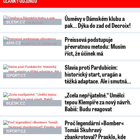
ČLÁNKY ODJINUD
Úsměvy v Dámském klubu a
BLESK.CZ
pak… Dýka do zad od Decroix!
Preissová podstupuje
AHA.CZ
převratnou metodu: Musím
říct, že účinek má
Slavia proti Pardubicím:
historický start, uragán a
ISPORT.CZ
těžká adaptace. Ale i smutná…
„Zcela nepřijatelné.“ Umělci
tepou Klempíře za nový návrh.
BLESK.CZ
Babiš: Budu reagovat
Proč legendární »Bomber«
Tomáš Skuhravý
ISPORT.CZ
zbankrotoval? Prasklo, kde