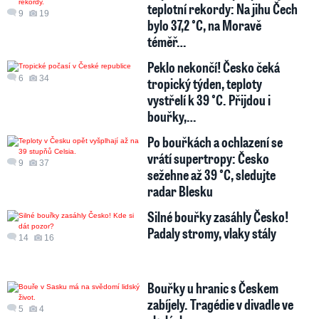
teplotní rekordy: Na jihu Čech
9
19
bylo 37,2 °C, na Moravě
téměř…
Peklo nekončí! Česko čeká
6
34
tropický týden, teploty
vystřelí k 39 °C. Přijdou i
bouřky,…
Po bouřkách a ochlazení se
vrátí supertropy: Česko
9
37
sežehne až 39 °C, sledujte
radar Blesku
Silné bouřky zasáhly Česko!
Padaly stromy, vlaky stály
14
16
Bouřky u hranic s Českem
zabíjely. Tragédie v divadle ve
5
4