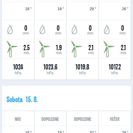
18 °
18 °
29 °
26 °
0
0
0
0
mm
mm
mm
mm
2.5
1.9
2.1
2.1
m/s
m/s
m/s
m/s
1024
1023.6
1019.8
1017.2
hPa
hPa
hPa
hPa
Sobota 15. 8.
NOC
DOPOLEDNE
ODPOLEDNE
VEČER
18 °
19 °
32 °
28 °