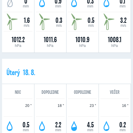
0
0.9
0.3
0.1
mm
mm
mm
mm
1.6
0.3
0.5
3.2
m/s
m/s
m/s
m/s
1012.2
1011.6
1010.9
1008.1
hPa
hPa
hPa
hPa
Úterý 18. 8.
NOC
DOPOLEDNE
ODPOLEDNE
VEČER
20 °
18 °
23 °
16 °
0.5
2.2
4.5
0.2
mm
mm
mm
mm