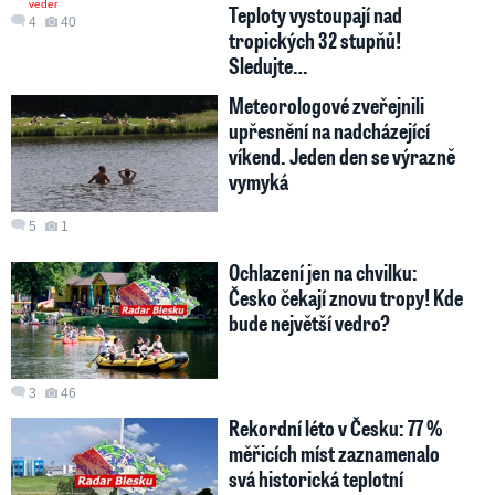
Teploty vystoupají nad
4
40
tropických 32 stupňů!
Sledujte…
Meteorologové zveřejnili
upřesnění na nadcházející
víkend. Jeden den se výrazně
vymyká
5
1
Ochlazení jen na chvilku:
Česko čekají znovu tropy! Kde
bude největší vedro?
3
46
Rekordní léto v Česku: 77 %
měřicích míst zaznamenalo
svá historická teplotní