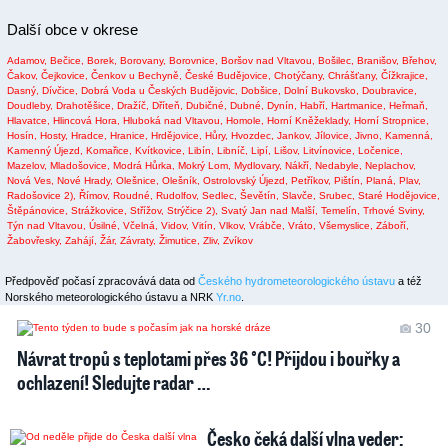
Další obce v okrese
Adamov,
Bečice,
Borek,
Borovany,
Borovnice,
Boršov nad Vltavou,
Bošilec,
Branišov,
Břehov,
Čakov,
Čejkovice,
Čenkov u Bechyně,
České Budějovice,
Chotýčany,
Chrášťany,
Čížkrajice,
Dasný,
Dívčice,
Dobrá Voda u Českých Budějovic,
Dobšice,
Dolní Bukovsko,
Doubravice,
Doudleby,
Drahotěšice,
Dražíč,
Dříteň,
Dubičné,
Dubné,
Dynín,
Habří,
Hartmanice,
Heřmaň,
Hlavatce,
Hlincová Hora,
Hluboká nad Vltavou,
Homole,
Horní Kněžeklady,
Horní Stropnice,
Hosín,
Hosty,
Hradce,
Hranice,
Hrdějovice,
Hůry,
Hvozdec,
Jankov,
Jílovice,
Jivno,
Kamenná,
Kamenný Újezd,
Komařice,
Kvítkovice,
Libín,
Libníč,
Lipí,
Lišov,
Litvínovice,
Ločenice,
Mazelov,
Mladošovice,
Modrá Hůrka,
Mokrý Lom,
Mydlovary,
Nákří,
Nedabyle,
Neplachov,
Nová Ves,
Nové Hrady,
Olešnice,
Olešník,
Ostrolovský Újezd,
Petříkov,
Pištín,
Planá,
Plav,
Radošovice 2),
Římov,
Roudné,
Rudolfov,
Sedlec,
Ševětín,
Slavče,
Srubec,
Staré Hodějovice,
Štěpánovice,
Strážkovice,
Střížov,
Strýčice 2),
Svatý Jan nad Malší,
Temelín,
Trhové Sviny,
Týn nad Vltavou,
Úsilné,
Včelná,
Vidov,
Vitín,
Vlkov,
Vrábče,
Vráto,
Všemyslice,
Záboří,
Žabovřesky,
Zahájí,
Žár,
Závraty,
Žimutice,
Zliv,
Zvíkov
Předpověď počasí zpracovává data od
Českého hydrometeorologického ústavu
a též
Norského meteorologického ústavu a NRK
Yr.no
.
30
Návrat tropů s teplotami přes 36 °C! Přijdou i bouřky a
ochlazení! Sledujte radar …
Česko čeká další vlna veder: