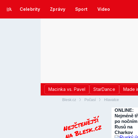
Celebrity
Zprávy
Sport
Video
Macinka vs. Pavel
StarDance
Made i
Blesk.cz
Počasí
Hlavatce
ONLINE:
Nejméně tř
po nočním
Rusů na
Charkov