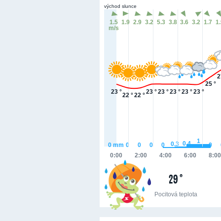
východ slunce
1.5
1.9
2.9
3.2
5.3
3.8
3.6
3.2
1.7
1
m/s
2
25 °
23 °
23 °
23 °
23 °
23 °
23 °
22 °
22 °
1
0.4
0.3
0
mm
0
0
0
0
0
0:00
2:00
4:00
6:00
8:00
29 °
Pocitová teplota