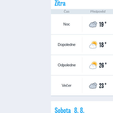
Zítra
Čas
Předpověď
19 °
Noc
18 °
Dopoledne
26 °
Odpoledne
23 °
Večer
Sobota 8. 8.