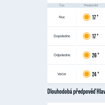
Čas
Předpověď
17 °
Noc
17 °
Dopoledne
26 °
Odpoledne
24 °
Večer
Dlouhodobá předpověď Hla