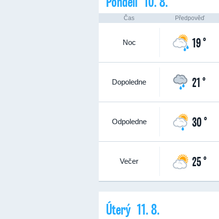
Pondělí 10. 8.
Čas
Předpověď
19 °
Noc
21 °
Dopoledne
30 °
Odpoledne
25 °
Večer
Úterý 11. 8.