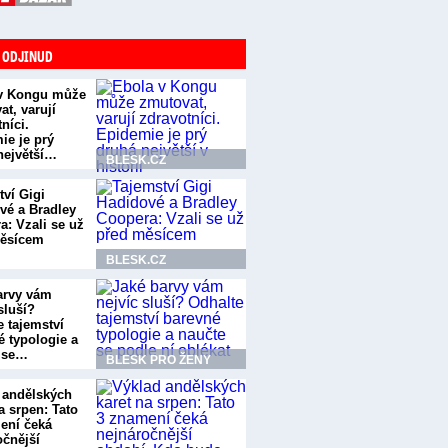
 ODJINUD
v Kongu může
t, varují
níci.
ie je prý
největší…
BLESK.CZ
tví Gigi
vé a Bradley
a: Vzali se už
ěsícem
BLESK.CZ
arvy vám
sluší?
e tajemství
é typologie a
 se…
BLESK PRO ŽENY
 andělských
a srpen: Tato
ení čeká
očnější