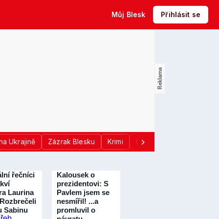
Můj Blesk
Přihlásit se
na Ukrajině
Zázrak Blesku
Krimi
Donald Trump
Sport
lní řečníci
Kalousek o
kví
prezidentovi: S
ra Laurina
Pavlem jsem se
 Rozbrečeli
nesmířil! ...a
u Sabinu
promluvil o
návratu