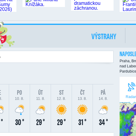
VÝSTRAHY
NAPOSLE
Praha,
Br
nad Labe
Pardubic
E
PO
ÚT
ST
ČT
PÁ
Radar
8.
10. 8.
11. 8.
12. 8.
13. 8.
14. 8.
 °
30 °
29 °
29 °
31 °
34 °