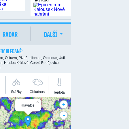
RADAR
DALŠÍ
DY HLEDANÉ:
no,
Ostrava,
Plzeň,
Liberec,
Olomouc,
Ústí
m,
Hradec Králové,
České Budějovice,
e
Srážky
Oblačnost
Teplota
×
+
Hlavatce
-