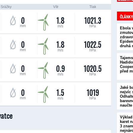
Srážky
Vítr
Tlak
ČLÁNKY
0
1.8
1021.3
mm
m/s
hPa
Ebola 
zmutova
zdravot
0
1.8
1022.5
Epidem
druhá 
mm
m/s
hPa
Tajems
Hadido
0
0.9
1020.5
Cooper
před m
mm
m/s
hPa
Jaké b
0
1.5
1019
nejvíc 
Odhalt
mm
m/s
hPa
barevn
naučte
vatce
Výklad
karet n
3 znam
nejnár