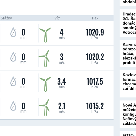
obdob
Hradec
Srážky
Vítr
Tlak
0:1. Š
domácí
smolný
0
4
1020.9
Votroc
mm
m/s
hPa
Karvin
odrazo
0
3
1020.2
hráčů, 
slezsk
mm
m/s
hPa
probil
Kozlov
0
3.4
1017.5
formac
chceme
mm
m/s
hPa
zařídil
0
2.1
1015.2
Nové A
můžet
mm
m/s
hPa
konfig
Naftov
základ
přihod
FOTO: