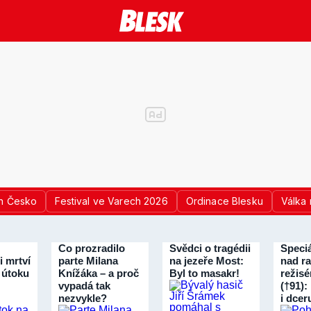
n Česko
Festival ve Varech 2026
Ordinace Blesku
Válka 
Co prozradilo
Svědci o tragédii
Speciá
i mrtví
parte Milana
na jezeře Most:
nad ra
 útoku
Knížáka – a proč
Byl to masakr!
režisé
vypadá tak
(†91):
nezvykle?
i dcer