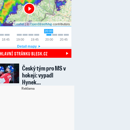
Leaflet
| ©
OpenStreetMap
contributors
20:00
18:45
19:00
19:45
20:00
20:45
Detail mapy
 HLAVNÍ STRÁNKU BLESK.CZ
Český tým pro MS v
hokeji: vypadl
Hynek…