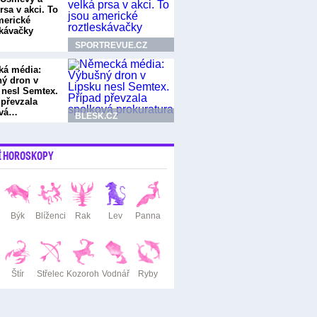
rsa v akci. To
merické
skávačky
SPORTREVUE.CZ
á média:
ý dron v
 nesl Semtex.
 převzala
ová…
BLESK.CZ
Í HOROSKOPY
Býk
Blíženci
Rak
Lev
Panna
Štír
Střelec
Kozoroh
Vodnář
Ryby