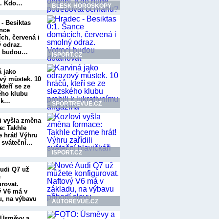
í. Kdo…
BLESK HOROSKOPY
 - Besiktas
ance
ch, červená i
 odraz.
i budou…
ISPORT.CZ
á jako
vý můstek. 10
kteří se ze
ého klubu
i k…
SPORTREVUE.CZ
i vyšla změna
e: Takhle
 hrát! Výhru
i sváteční…
ISPORT.CZ
udi Q7 už
e
urovat.
ý V6 má v
u, na výbavu
AUTOREVUE.CZ
í…
 Úsměvy a