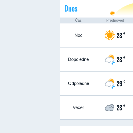
Dnes
Čas
Předpověď
23 °
Noc
23 °
Dopoledne
29 °
Odpoledne
23 °
Večer