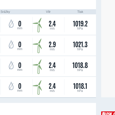
Srážky
Vítr
Tlak
0
2.4
1019.2
mm
m/s
hPa
0
2.9
1021.3
mm
m/s
hPa
0
2.4
1018.8
mm
m/s
hPa
0
2.4
1018.1
mm
m/s
hPa