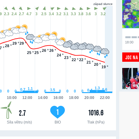
západ slunce
.9
2.3
2.4
2.7
4.7
3
2.5
3.4
3.2
3.1
3.3
3.8
3.6
3
3.2
18:00
29 °
29 °
28 °
7 °
26 °
26 °
25 °
25 °
24 °
JDI NA
23 °
22 °
22 °
21 °
20 °
19 °
1.3
1.1
0.7
0.6
0.5
0.4
0
0
0
0
0
0
0
0
0
10:00
12:00
14:00
16:00
18:00
20:00
22:00
1
1016.6
2.7
Síla větru (m/s)
BIO
Tlak (hPa)