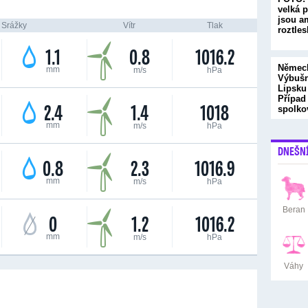
velká p
jsou a
Srážky
Vítr
Tlak
roztle
1.1
0.8
1016.2
Německ
mm
m/s
hPa
Výbušn
Lipsku
Případ
2.4
1.4
1018
spolk
mm
m/s
hPa
DNEŠN
0.8
2.3
1016.9
mm
m/s
hPa
Beran
0
1.2
1016.2
mm
m/s
hPa
Váhy