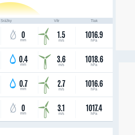
Srážky
Vítr
Tlak
0
1.5
1016.9
mm
m/s
hPa
0.4
3.6
1018.6
mm
m/s
hPa
0.7
2.7
1016.6
mm
m/s
hPa
0
3.1
1017.4
mm
m/s
hPa