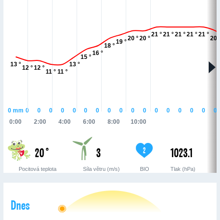
21 °
21 °
21 °
21 °
21 °
20 °
20 °
20 
19 °
18 °
16 °
15 °
13 °
13 °
12 °
12 °
11 °
11 °
0
mm
0
0
0
0
0
0
0
0
0
0
0
0
0
0
0
0
0
0:00
2:00
4:00
6:00
8:00
10:00
20 °
3
1023.1
2
Pocitová teplota
Síla větru (m/s)
BIO
Tlak (hPa)
Dnes