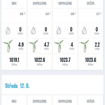
NOC
DOPOLEDNE
ODPOLEDNE
VEČER
16 °
14 °
20 °
17 °
0
0
0
0
mm
mm
mm
mm
4.9
4.7
4
2.2
m/s
m/s
m/s
m/s
1019.1
1022.6
1023.7
1023.6
hPa
hPa
hPa
hPa
Středa 12. 8.
NOC
DOPOLEDNE
ODPOLEDNE
VEČER