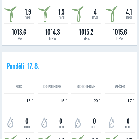
1.9
1.3
4
4.1
m/s
m/s
m/s
m/s
1013.6
1014.3
1015.2
1015.6
hPa
hPa
hPa
hPa
Pondělí 17. 8.
NOC
DOPOLEDNE
ODPOLEDNE
VEČER
15 °
15 °
20 °
17 °
0
0
0
0
mm
mm
mm
mm