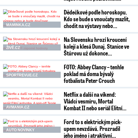
Dědečkové podle horoskopu.
Kdo se bude s vnoučaty mazlit,
chodit na výstavy nebo…
MAMINKA.CZ
Na Slovensku hrozí kroucení
kolejí a klesá Dunaj. Stanice ve
ŽIVĚ.CZ
Štúrovu už dokonce…
FOTO: Abbey Clancy – tenhle
poklad má doma bývalý
SPORTREVUE.CZ
fotbalista Peter Crouch
Netflix a další na víkend:
Vládci vesmíru, Mortal
Kombat II nebo seriál Elitní…
AVMANIA.CZ
Ford to s elektrickým pick-
upem nevzdává. Prozradil
AUTO NOVINKY
jeho jméno i atraktivní…