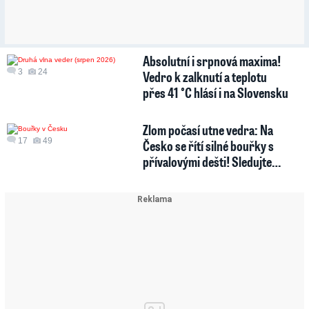
Absolutní i srpnová maxima!
3
24
Vedro k zalknutí a teplotu
přes 41 °C hlásí i na Slovensku
Zlom počasí utne vedra: Na
17
49
Česko se řítí silné bouřky s
přívalovými dešti! Sledujte…