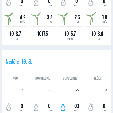
0
0
0
0
mm
mm
mm
mm
4.2
3.3
2.5
1.8
m/s
m/s
m/s
m/s
1018.7
1017.5
1015.7
1013.6
hPa
hPa
hPa
hPa
Neděle 16. 8.
NOC
DOPOLEDNE
ODPOLEDNE
VEČER
21 °
22 °
27 °
23 °
0
0
0.1
0
mm
mm
mm
mm