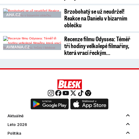
Brzobohatý se už neudržel!
AHA.CZ
Reakce na Danielu v bizarním
oblečku
Recenze filmu Odyssea: Téměř
tři hodiny velkolepé filmařiny,
AVMANIA.CZ
která vrací řeckým…
Aktuálně
Léto 2026
Politika