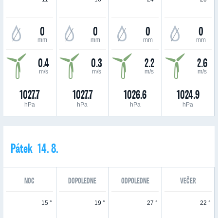
0
0
0
0
mm
mm
mm
mm
0.4
0.3
2.2
2.6
m/s
m/s
m/s
m/s
1027.7
1027.7
1026.6
1024.9
hPa
hPa
hPa
hPa
Pátek 14. 8.
NOC
DOPOLEDNE
ODPOLEDNE
VEČER
15 °
19 °
27 °
22 °