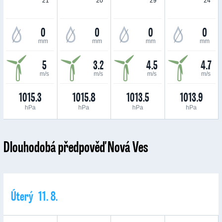
21 °
20 °
29 °
24 °
0
0
0
0
mm
mm
mm
mm
5
3.2
4.5
4.7
m/s
m/s
m/s
m/s
1015.3
1015.8
1013.5
1013.9
hPa
hPa
hPa
hPa
Dlouhodobá předpověď Nová Ves
Úterý 11. 8.