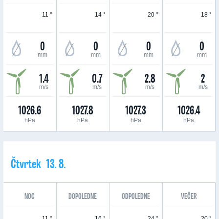
11 °
14 °
20 °
18 °
0
0
0
0
mm
mm
mm
mm
1.4
0.7
2.8
2
m/s
m/s
m/s
m/s
1026.6
1027.8
1027.3
1026.4
hPa
hPa
hPa
hPa
Čtvrtek 13. 8.
NOC
DOPOLEDNE
ODPOLEDNE
VEČER
11 °
16 °
24 °
20 °