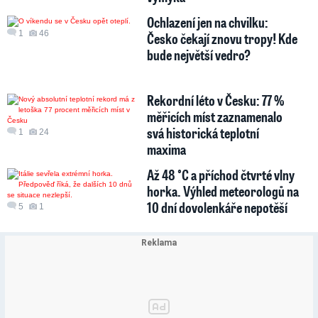
Ochlazení jen na chvilku:
1
46
Česko čekají znovu tropy! Kde
bude největší vedro?
Rekordní léto v Česku: 77 %
měřicích míst zaznamenalo
svá historická teplotní
1
24
maxima
Až 48 °C a příchod čtvrté vlny
horka. Výhled meteorologů na
10 dní dovolenkáře nepotěší
5
1