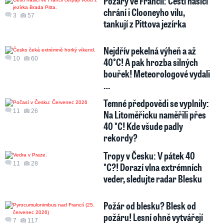
Požáry ve Francii: Čeští hasiči
chrání i Clooneyho vilu,
3
57
tankují z Pittova jezírka
Nejdřív pekelná výheň a až
10
60
40°C! A pak hrozba silných
bouřek! Meteorologové vydali
…
Temné předpovědi se vyplnily:
11
26
Na Litoměřicku naměřili přes
40 °C! Kde všude padly
rekordy?
Tropy v Česku: V pátek 40
11
28
°C?! Dorazí vlna extrémních
veder, sledujte radar Blesku
Požár od blesku? Blesk od
požáru! Lesní ohně vytvářejí
7
117