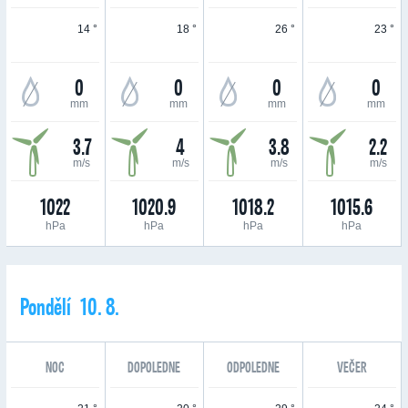
14 °
18 °
26 °
23 °
0
0
0
0
mm
mm
mm
mm
3.7
4
3.8
2.2
m/s
m/s
m/s
m/s
1022
1020.9
1018.2
1015.6
hPa
hPa
hPa
hPa
Pondělí 10. 8.
NOC
DOPOLEDNE
ODPOLEDNE
VEČER