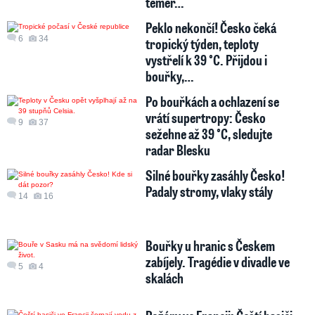
téměř…
Peklo nekončí! Česko čeká
6
34
tropický týden, teploty
vystřelí k 39 °C. Přijdou i
bouřky,…
Po bouřkách a ochlazení se
vrátí supertropy: Česko
9
37
sežehne až 39 °C, sledujte
radar Blesku
Silné bouřky zasáhly Česko!
Padaly stromy, vlaky stály
14
16
Bouřky u hranic s Českem
zabíjely. Tragédie v divadle ve
5
4
skalách