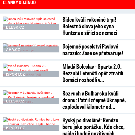
ČLÁNKY ODJINUD
Biden kvůli rakovině trpí!
Bolestná slova jeho syna
BLESK.CZ
Huntera o šířící se nemoci
Dojemné poselství Pavlové
AHA.CZ
narazilo: Zase se přetvařuje!
Mladá Boleslav - Sparta 2:0.
Bezzubí Letenští opět ztratili.
ISPORT.CZ
Domácí rozhodli v…
Rozruch v Bulharsku kvůli
dronu: Patřil zřejmě Ukrajině,
BLESK.CZ
explodoval kilometr od…
Hyský po divočině: Remízu
beru jako porážku. Kdo chce,
ISPORT.CZ
najde i hodně pozitivních…