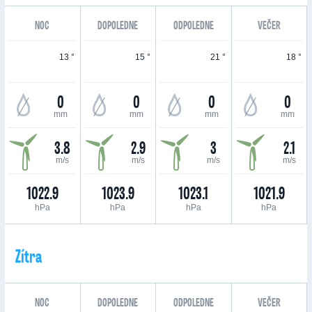
NOC
DOPOLEDNE
ODPOLEDNE
VEČER
13 °
15 °
21 °
18 °
0
0
0
0
mm
mm
mm
mm
3.8
2.9
3
2.1
m/s
m/s
m/s
m/s
1022.9
1023.9
1023.1
1021.9
hPa
hPa
hPa
hPa
Zítra
NOC
DOPOLEDNE
ODPOLEDNE
VEČER