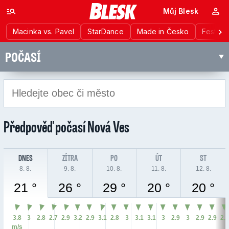
Můj Blesk
Macinka vs. Pavel
StarDance
Made in Česko
Festiva
POČASÍ
Předpověď počasí
Nová Ves
DNES
ZÍTRA
PO
ÚT
ST
8. 8.
9. 8.
10. 8.
11. 8.
12. 8.
21 °
26 °
29 °
20 °
20 °
3.8
3
2.8
2.7
2.9
3.2
2.9
3.1
2.8
3
3.1
3.1
3
2.9
3
2.9
2.9
2.
m/s