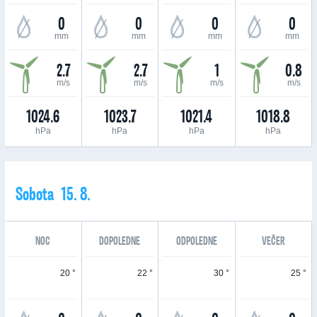
0
0
0
0
mm
mm
mm
mm
2.7
2.7
1
0.8
m/s
m/s
m/s
m/s
1024.6
1023.7
1021.4
1018.8
hPa
hPa
hPa
hPa
Sobota 15. 8.
NOC
DOPOLEDNE
ODPOLEDNE
VEČER
20 °
22 °
30 °
25 °