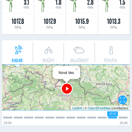
3.1
1.8
2.8
1.5
m/s
m/s
m/s
m/s
1017.8
1017.9
1015.9
1013.3
hPa
hPa
hPa
hPa
RADAR
SRÁŽKY
OBLAČNOST
TEPLOTA
×
Nová Ves
Leaflet
| ©
OpenStreetMap
contributors
20:30
18:00
20:45