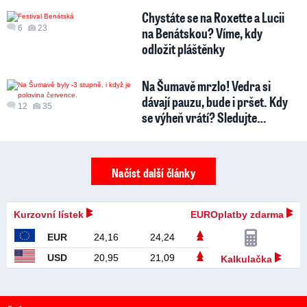
Chystáte se na Roxette a Lucii
6
23
na Benátskou? Víme, kdy
odložit pláštěnky
Na Šumavě mrzlo! Vedra si
dávají pauzu, bude i pršet. Kdy
12
35
se výheň vrátí? Sledujte…
Načíst další články
Kurzovní lístek
EUROplatby zdarma
EUR
24,16
24,24
USD
20,95
21,09
Kalkulačka