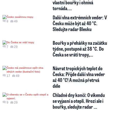
vlastní bouřky i ohnivá
tornáda.…
Další vlna extrémních veder: V
8
49
Česku může být až 40 °C.
Sledujte radar Blesku
Bouřky a přeháňky na začátku
7
29
týdne, postupně až 38 °C. Do
Česka se vrátí tropy,…
Návrat tropických teplot do
Česka: Přijde další vlna veder
17
49
až 40 °C! A možná přetrvá
déle
Chladné dny končí: O víkendu
se vyjasní a oteplí. Hrozí ale i
9
29
bouřky, sledujte radar …