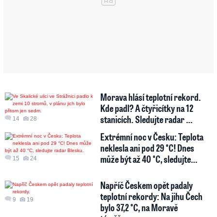
Morava hlásí teplotní rekord.
Kde padl? A čtyřicítky na 12
stanicích. Sledujte radar …
14
28
Extrémní noc v Česku: Teplota
neklesla ani pod 29 °C! Dnes
může být až 40 °C, sledujte…
15
24
Napříč Českem opět padaly
teplotní rekordy: Na jihu Čech
9
19
bylo 37,2 °C, na Moravě