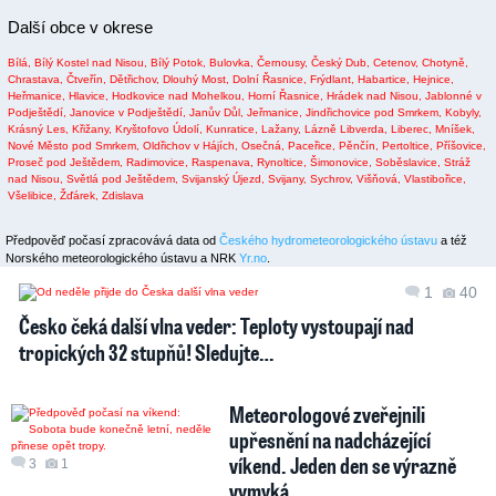
Další obce v okrese
Bílá,
Bílý Kostel nad Nisou,
Bílý Potok,
Bulovka,
Černousy,
Český Dub,
Cetenov,
Chotyně,
Chrastava,
Čtveřín,
Dětřichov,
Dlouhý Most,
Dolní Řasnice,
Frýdlant,
Habartice,
Hejnice,
Heřmanice,
Hlavice,
Hodkovice nad Mohelkou,
Horní Řasnice,
Hrádek nad Nisou,
Jablonné v
Podještědí,
Janovice v Podještědí,
Janův Důl,
Jeřmanice,
Jindřichovice pod Smrkem,
Kobyly,
Krásný Les,
Křižany,
Kryštofovo Údolí,
Kunratice,
Lažany,
Lázně Libverda,
Liberec,
Mníšek,
Nové Město pod Smrkem,
Oldřichov v Hájích,
Osečná,
Paceřice,
Pěnčín,
Pertoltice,
Příšovice,
Proseč pod Ještědem,
Radimovice,
Raspenava,
Rynoltice,
Šimonovice,
Soběslavice,
Stráž
nad Nisou,
Světlá pod Ještědem,
Svijanský Újezd,
Svijany,
Sychrov,
Višňová,
Vlastibořice,
Všelibice,
Žďárek,
Zdislava
Předpověď počasí zpracovává data od
Českého hydrometeorologického ústavu
a též
Norského meteorologického ústavu a NRK
Yr.no
.
1
40
Česko čeká další vlna veder: Teploty vystoupají nad
tropických 32 stupňů! Sledujte…
Meteorologové zveřejnili
upřesnění na nadcházející
víkend. Jeden den se výrazně
3
1
vymyká