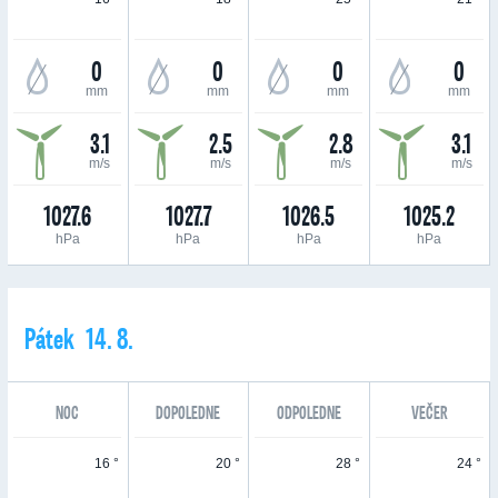
0
0
0
0
mm
mm
mm
mm
3.1
2.5
2.8
3.1
m/s
m/s
m/s
m/s
1027.6
1027.7
1026.5
1025.2
hPa
hPa
hPa
hPa
Pátek 14. 8.
NOC
DOPOLEDNE
ODPOLEDNE
VEČER
16 °
20 °
28 °
24 °