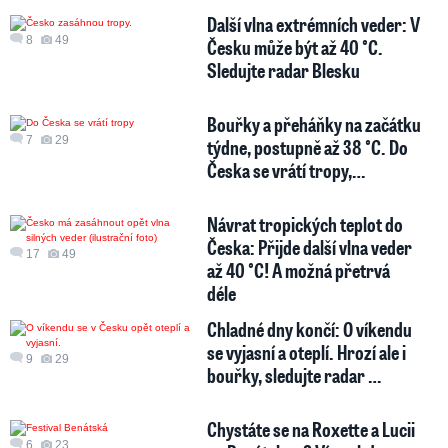
Další vlna extrémních veder: V
8
49
Česku může být až 40 °C.
Sledujte radar Blesku
Bouřky a přeháňky na začátku
7
29
týdne, postupně až 38 °C. Do
Česka se vrátí tropy,…
Návrat tropických teplot do
Česka: Přijde další vlna veder
17
49
až 40 °C! A možná přetrvá
déle
Chladné dny končí: O víkendu
se vyjasní a oteplí. Hrozí ale i
9
29
bouřky, sledujte radar …
Chystáte se na Roxette a Lucii
6
23