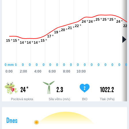
25 °
25 °
25 °
24 °
24 °
24 °
22 °
22 
21 °
20 °
19 °
17 °
15 °
15 °
15 °
14 °
14 °
14 °
0
mm
0
0
0
0
0
0
0
0
0
0
0
0
0
0
0
0
0
0:00
2:00
4:00
6:00
8:00
10:00
24 °
2.3
1022.2
2
Pocitová teplota
Síla větru (m/s)
BIO
Tlak (hPa)
Dnes