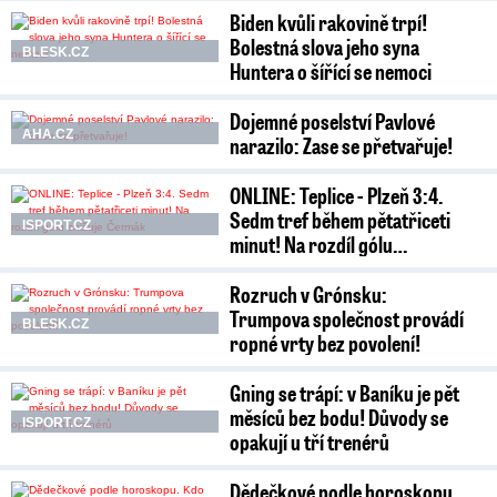
Biden kvůli rakovině trpí!
Bolestná slova jeho syna
BLESK.CZ
Huntera o šířící se nemoci
Dojemné poselství Pavlové
AHA.CZ
narazilo: Zase se přetvařuje!
ONLINE: Teplice - Plzeň 3:4.
Sedm tref během pětatřiceti
ISPORT.CZ
minut! Na rozdíl gólu…
Rozruch v Grónsku:
Trumpova společnost provádí
BLESK.CZ
ropné vrty bez povolení!
Gning se trápí: v Baníku je pět
měsíců bez bodu! Důvody se
ISPORT.CZ
opakují u tří trenérů
Dědečkové podle horoskopu.