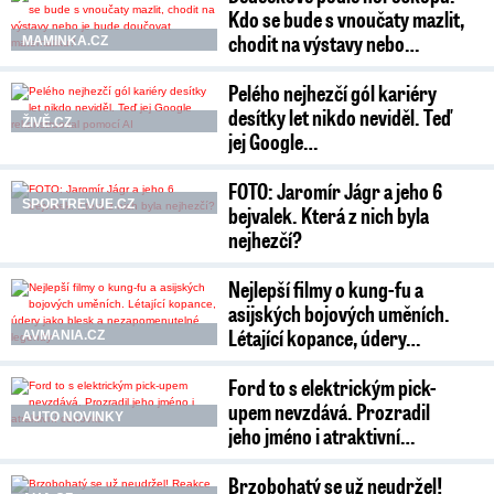
Kdo se bude s vnoučaty mazlit,
chodit na výstavy nebo…
MAMINKA.CZ
Pelého nejhezčí gól kariéry
desítky let nikdo neviděl. Teď
ŽIVĚ.CZ
jej Google…
FOTO: Jaromír Jágr a jeho 6
SPORTREVUE.CZ
bejvalek. Která z nich byla
nejhezčí?
Nejlepší filmy o kung-fu a
asijských bojových uměních.
Létající kopance, údery…
AVMANIA.CZ
Ford to s elektrickým pick-
upem nevzdává. Prozradil
AUTO NOVINKY
jeho jméno i atraktivní…
Brzobohatý se už neudržel!