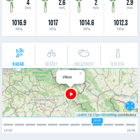
4
2.6
2
2.9
m/s
m/s
m/s
m/s
1016.9
1017
1014.6
1012.3
hPa
hPa
hPa
hPa
RADAR
SRÁŽKY
OBLAČNOST
TEPLOTA
×
Vlkov
Leaflet
| ©
OpenStreetMap
contributors
16:00
14:00
16:45