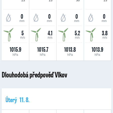
23 °
23 °
30 °
23 °
0
0
0
0
mm
mm
mm
mm
5
4.1
5.2
3.8
m/s
m/s
m/s
m/s
1015.9
1015.7
1013.8
1013.9
hPa
hPa
hPa
hPa
Dlouhodobá předpověď Vlkov
Úterý 11. 8.