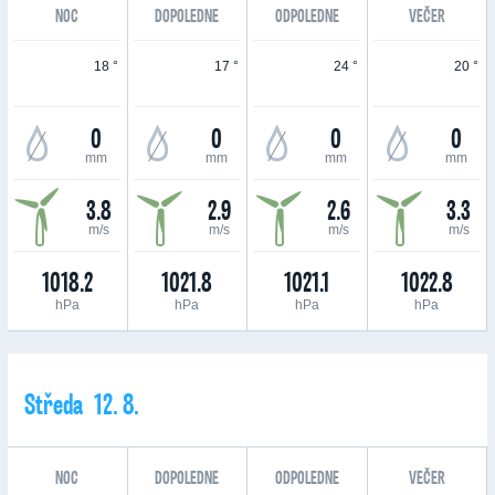
NOC
DOPOLEDNE
ODPOLEDNE
VEČER
18 °
17 °
24 °
20 °
0
0
0
0
mm
mm
mm
mm
3.8
2.9
2.6
3.3
m/s
m/s
m/s
m/s
1018.2
1021.8
1021.1
1022.8
hPa
hPa
hPa
hPa
Středa 12. 8.
NOC
DOPOLEDNE
ODPOLEDNE
VEČER