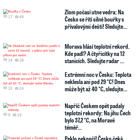
Zlom počasí utne vedra: Na
17
49
Česko se řítí silné bouřky s
přívalovými dešti! Sledujte…
Morava hlásí teplotní rekord.
Kde padl? A čtyřicítky na 12
stanicích. Sledujte radar …
14
28
Extrémní noc v Česku: Teplota
neklesla ani pod 29 °C! Dnes
může být až 40 °C, sledujte…
15
24
Napříč Českem opět padaly
teplotní rekordy: Na jihu Čech
9
19
bylo 37,2 °C, na Moravě
téměř…
Peklo nekončí! Česko čeká