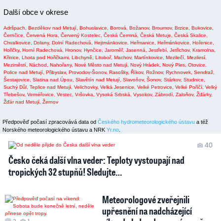
Další obce v okrese
Adršpach,
Bezděkov nad Metují,
Bohuslavice,
Borová,
Božanov,
Broumov,
Brzice,
Bukovice,
Černčice,
Červená Hora,
Červený Kostelec,
Česká Čermná,
Česká Metuje,
Česká Skalice,
Chvalkovice,
Dolany,
Dolní Radechová,
Hejtmánkovice,
Heřmanice,
Heřmánkovice,
Hořenice,
Hořičky,
Horní Radechová,
Hronov,
Hynčice,
Jaroměř,
Jasenná,
Jestřebí,
Jetřichov,
Kramolna,
Křinice,
Lhota pod Hořičkami,
Libchyně,
Litoboř,
Machov,
Martínkovice,
Mezilečí,
Mezilesí,
Meziměstí,
Náchod,
Nahořany,
Nové Město nad Metují,
Nový Hrádek,
Nový Ples,
Otovice,
Police nad Metují,
Přibyslav,
Provodov-Šonov,
Rasošky,
Říkov,
Rožnov,
Rychnovek,
Sendraž,
Šestajovice,
Slatina nad Úpou,
Slavětín nad Metují,
Slavoňov,
Šonov,
Stárkov,
Studnice,
Suchý Důl,
Teplice nad Metují,
Velichovky,
Velká Jesenice,
Velké Petrovice,
Velké Poříčí,
Velký
Třebešov,
Vernéřovice,
Vestec,
Vršovka,
Vysoká Srbská,
Vysokov,
Zábrodí,
Zaloňov,
Žďárky,
Žďár nad Metují,
Žernov
Předpověď počasí zpracovává data od
Českého hydrometeorologického ústavu
a též
Norského meteorologického ústavu a NRK
Yr.no
.
40
Česko čeká další vlna veder: Teploty vystoupají nad
tropických 32 stupňů! Sledujte…
Meteorologové zveřejnili
upřesnění na nadcházející