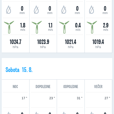
0
0
0
0
mm
mm
mm
mm
1.8
1.1
0.4
2.9
m/s
m/s
m/s
m/s
1024.7
1023.9
1021.4
1019.4
hPa
hPa
hPa
hPa
Sobota 15. 8.
NOC
DOPOLEDNE
ODPOLEDNE
VEČER
17 °
23 °
31 °
27 °