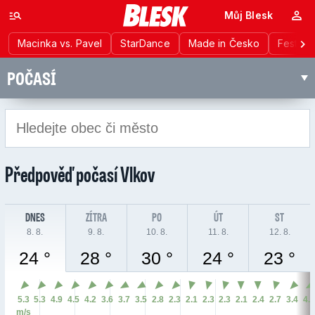
Můj Blesk
Macinka vs. Pavel
StarDance
Made in Česko
Festiva
POČASÍ
Předpověď počasí
Vlkov
DNES
ZÍTRA
PO
ÚT
ST
8. 8.
9. 8.
10. 8.
11. 8.
12. 8.
24 °
28 °
30 °
24 °
23 °
5.3
5.3
4.9
4.5
4.2
3.6
3.7
3.5
2.8
2.3
2.1
2.3
2.3
2.1
2.4
2.7
3.4
4.
m/s