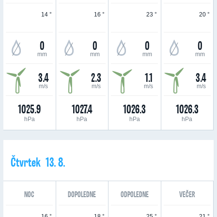
14 °
16 °
23 °
20 °
0
0
0
0
mm
mm
mm
mm
3.4
2.3
1.1
3.4
m/s
m/s
m/s
m/s
1025.9
1027.4
1026.3
1026.3
hPa
hPa
hPa
hPa
Čtvrtek 13. 8.
NOC
DOPOLEDNE
ODPOLEDNE
VEČER
16 °
18 °
25 °
21 °