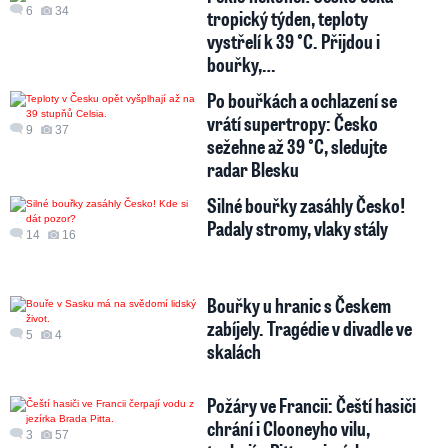
6
34
tropický týden, teploty
vystřelí k 39 °C. Přijdou i
bouřky,…
Po bouřkách a ochlazení se
vrátí supertropy: Česko
9
37
sežehne až 39 °C, sledujte
radar Blesku
Silné bouřky zasáhly Česko!
Padaly stromy, vlaky stály
14
16
Bouřky u hranic s Českem
zabíjely. Tragédie v divadle ve
5
4
skalách
Požáry ve Francii: Čeští hasiči
chrání i Clooneyho vilu,
3
57