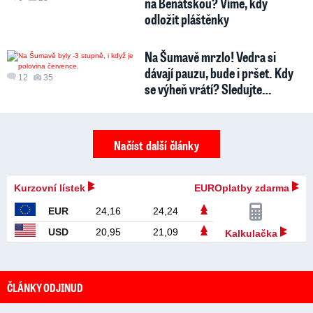
na Benátskou? Víme, kdy
odložit pláštěnky
Na Šumavě mrzlo! Vedra si
dávají pauzu, bude i pršet. Kdy
12
35
se výheň vrátí? Sledujte…
Načíst další články
Kurzovní lístek
EUROplatby zdarma
EUR
24,16
24,24
USD
20,95
21,09
Kalkulačka
ČLÁNKY ODJINUD