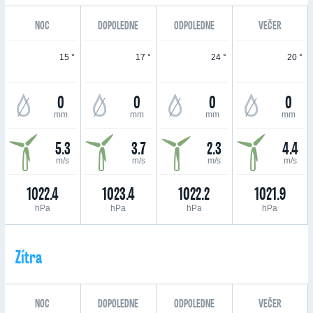
NOC
DOPOLEDNE
ODPOLEDNE
VEČER
15 °
17 °
24 °
20 °
0
0
0
0
mm
mm
mm
mm
5.3
3.7
2.3
4.4
m/s
m/s
m/s
m/s
1022.4
1023.4
1022.2
1021.9
hPa
hPa
hPa
hPa
Zítra
NOC
DOPOLEDNE
ODPOLEDNE
VEČER