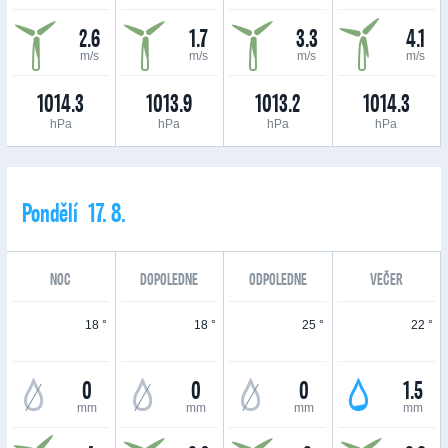
2.6
1.7
3.3
4.1
m/s
m/s
m/s
m/s
1014.3
1013.9
1013.2
1014.3
hPa
hPa
hPa
hPa
Pondělí 17. 8.
NOC
DOPOLEDNE
ODPOLEDNE
VEČER
18 °
18 °
25 °
22 °
0
0
0
1.5
mm
mm
mm
mm