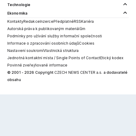
Technologie
Ekonomika
Kontakty
Redakce
Inzerce
Předplatné
RSS
Kariéra
Autorská práva k publikovaným materiálům
Podmínky pro užívání služby informační společnosti
Informace o zpracování osobních údajů
Cookies
Nastavení soukromí
Vlastnická struktura
Jednotná kontaktní místa / Single Points of Contact
Etický kodex
Povinně zveřejňované informace
© 2001 - 2026 Copyright
CZECH NEWS CENTER a.s.
a dodavatelé
obsahu