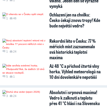
víkend. Jeden den se výrazně
3
1
vymyká
Ochlazení jen na chvilku:
1
46
Česko čekají znovu tropy! Kde
bude největší vedro?
Rekordní léto v Česku: 77 %
měřicích míst zaznamenalo
svá historická teplotní
1
24
maxima
Až 48 °C a příchod čtvrté vlny
horka. Výhled meteorologů na
10 dní dovolenkáře nepotěší
5
1
Absolutní i srpnová maxima!
3
24
Vedro k zalknutí a teplotu
přes 41 °C hlásí i na Slovensku