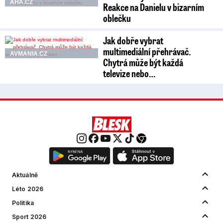
AHA.CZ
Reakce na Danielu v bizarním
oblečku
Jak dobře vybrat
multimediální přehrávač.
AVMANIA.CZ
Chytrá může být každá
televize nebo…
Aktuálně
Léto 2026
Politika
Sport 2026