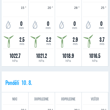
15 °
20 °
28 °
25 °
0
0
0
0
mm
mm
mm
mm
2.5
2.2
2.9
3.7
m/s
m/s
m/s
m/s
1022.7
1021.2
1018.9
1016.5
hPa
hPa
hPa
hPa
Pondělí 10. 8.
NOC
DOPOLEDNE
ODPOLEDNE
VEČER