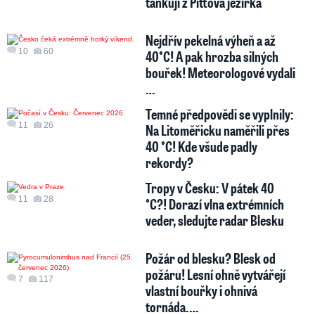
tankují z Pittova jezírka
Nejdřív pekelná výheň a až
10
60
40°C! A pak hrozba silných
bouřek! Meteorologové vydali
…
Temné předpovědi se vyplnily:
11
26
Na Litoměřicku naměřili přes
40 °C! Kde všude padly
rekordy?
Tropy v Česku: V pátek 40
11
28
°C?! Dorazí vlna extrémních
veder, sledujte radar Blesku
Požár od blesku? Blesk od
požáru! Lesní ohně vytvářejí
7
117
vlastní bouřky i ohnivá
tornáda.…