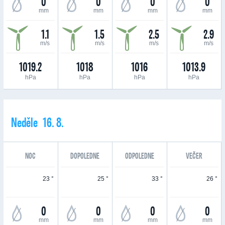
0
0
0
0
mm
mm
mm
mm
1.1
1.5
2.5
2.9
m/s
m/s
m/s
m/s
1019.2
1018
1016
1013.9
hPa
hPa
hPa
hPa
Neděle 16. 8.
NOC
DOPOLEDNE
ODPOLEDNE
VEČER
23 °
25 °
33 °
26 °
0
0
0
0
mm
mm
mm
mm